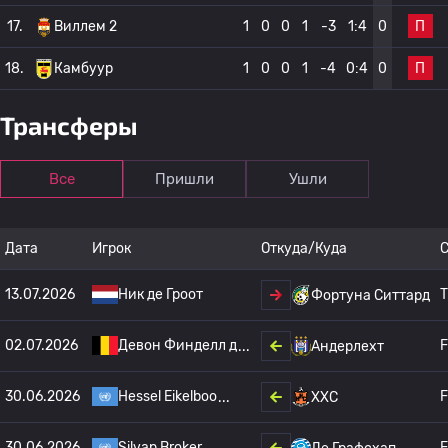
П
17.
Виллем 2
1
0
0
1
-3
1:4
0
П
18.
Камбуур
1
0
0
1
-4
0:4
0
Трансферы
Все
Пришли
Ушли
Дата
Игрок
Откуда/Куда
13.07.2026
Ник де Гроот
T
Фортуна Ситтард
02.07.2026
Девон Финделл д
F
Андерлехт
30.06.2026
Hessel Eikelboo
F
ХХС
30.06.2026
Silvan Broker
F