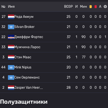
№
Имя
ВОЗР
И
Мин
А
27
Реда Акмум
25
0
0
0
0
0
0
32
Silvan Broker
21
0
0
0
0
0
0
22
Джеффри Фортес
37
1
90
0
0
0
1
33
Мужчина Ларос
21
1
90
0
0
0
0
3
Стэн Маас
25
1
77
0
0
0
0
44
Mink Nipius
20
0
0
0
0
0
0
4
Сем Оерлеманс
21
0
0
0
0
0
0
2
Jasper Van Heer
28
0
0
0
0
0
0
Полузащитники