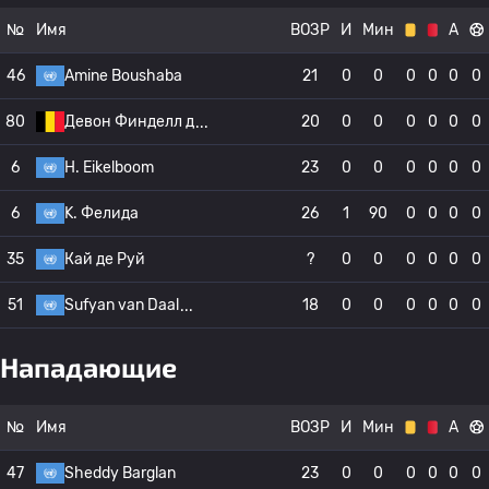
№
Имя
ВОЗР
И
Мин
А
46
Amine Boushaba
21
0
0
0
0
0
0
80
Девон Финделл д
20
0
0
0
0
0
0
6
H. Eikelboom
23
0
0
0
0
0
0
6
K. Фелида
26
1
90
0
0
0
0
35
Кай де Руй
?
0
0
0
0
0
0
51
Sufyan van Daal
18
0
0
0
0
0
0
Нападающие
№
Имя
ВОЗР
И
Мин
А
47
Sheddy Barglan
23
0
0
0
0
0
0