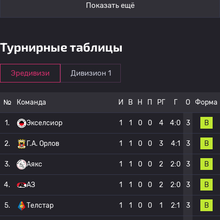
Показать ещё
Турнирные таблицы
Эредивизи
Дивизион 1
№
Команда
И
В
Н
П
РГ
Г
О
Форма
В
1.
Экселсиор
1
1
0
0
4
4:0
3
В
2.
Г.А. Орлов
1
1
0
0
3
4:1
3
В
3.
Аякс
1
1
0
0
2
2:0
3
В
4.
АЗ
1
1
0
0
2
2:0
3
В
5.
Телстар
1
1
0
0
1
2:1
3