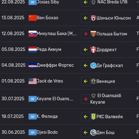
22.08.2025
Josias Siby
-
NAC Breda U18
13.08.2025
Ван Бохао
Шэньси Юньсон
12.08.2025
Микулаш Бака (M
T
Польша Бытом
05.08.2025
Реда Акмум
F
Дордрехт
04.08.2025
Джеффри Фортес
F
Де Графсхап
01.08.2025
Jack de Vries
-
Венеция
El Ouansaidi
30.07.2025
Keyane El Ouans
F
Keyane
18.07.2025
K. Фелида
F
РKC Валвейк
30.06.2025
Djesi Bodo
F
Ден Бош