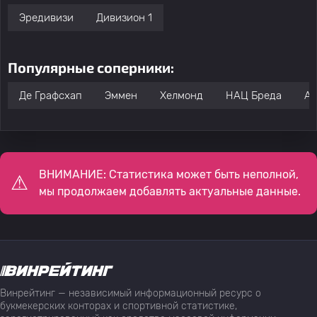
Эредивизи
Дивизион 1
Популярные соперники:
Де Графсхап
Эммен
Хелмонд
НАЦ Бреда
Ал
ВНИМАНИЕ: Статистика может быть неполной,
мы продолжаем добавлять актуальные данные.
Винрейтинг — независимый информационный ресурс о
букмекерских конторах и спортивной статистике,