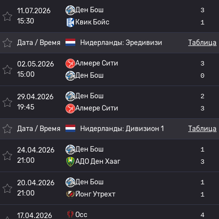
Ден Бош
3
11.07.2026
15:30
Квик Бойс
1
Дата / Время
Нидерланды:
Эредивизи
Таблица
Алмере Сити
3
02.05.2026
15:00
Ден Бош
0
Ден Бош
2
29.04.2026
19:45
Алмере Сити
3
Дата / Время
Нидерланды:
Дивизион 1
Таблица
Ден Бош
1
24.04.2026
21:00
АДО Ден Хааг
3
Ден Бош
1
20.04.2026
21:00
Йонг Утрехт
1
Осс
4
17.04.2026