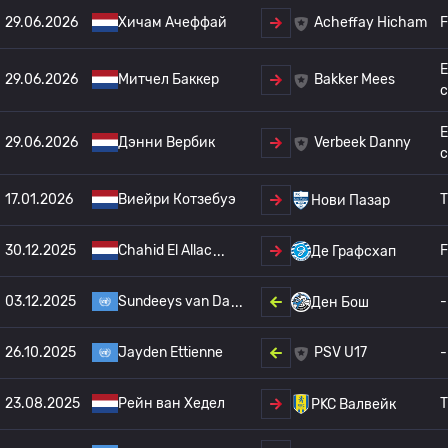
29.06.2026
Хичам Ачеффай
F
Acheffay Hicham
E
29.06.2026
Митчел Баккер
Bakker Mees
c
E
29.06.2026
Дэнни Вербик
Verbeek Danny
c
17.01.2026
Виейри Котзебуэ
T
Нови Пазар
30.12.2025
Chahid El Allac
F
Де Графсхап
03.12.2025
Sundeeys van Da
-
Ден Бош
26.10.2025
Jayden Ettienne
-
PSV U17
23.08.2025
Рейн ван Хедел
T
РKC Валвейк