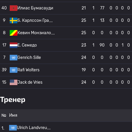
40
Илиас Бумасауди
21
1
77
0
0
0
0
9
S. Карлссон Гра
25
1
13
0
0
0
0
8
Кевин Монзиало
25
0
0
0
0
0
0
17
E. Семедо
23
1
90
0
0
1
0
7
Genrich Sille
24
0
0
0
0
0
0
39
Rafi Wolters
19
0
0
0
0
0
0
15
Jack de Vries
24
0
0
0
0
0
0
Тренер
№
Имя
Ulrich Landvreu
1.