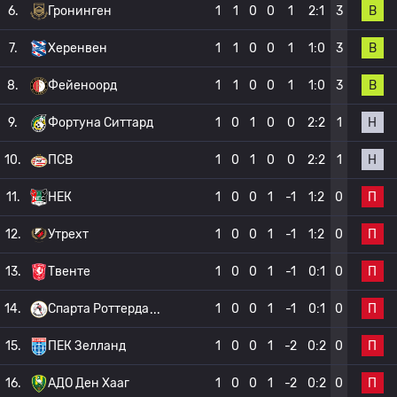
В
6.
Гронинген
1
1
0
0
1
2:1
3
В
7.
Херенвен
1
1
0
0
1
1:0
3
В
8.
Фейеноорд
1
1
0
0
1
1:0
3
Н
9.
Фортуна Ситтард
1
0
1
0
0
2:2
1
Н
10.
ПСВ
1
0
1
0
0
2:2
1
П
11.
НЕК
1
0
0
1
-1
1:2
0
П
12.
Утрехт
1
0
0
1
-1
1:2
0
П
13.
Твенте
1
0
0
1
-1
0:1
0
П
14.
Спарта Роттерда
1
0
0
1
-1
0:1
0
П
15.
ПЕК Зелланд
1
0
0
1
-2
0:2
0
П
16.
АДО Ден Хааг
1
0
0
1
-2
0:2
0