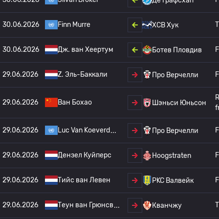
Де Графсхап
30.06.2026
Finn Murre
T
ХСВ Хук
30.06.2026
Дж. ван Хеертум
F
Ботев Пловдив
29.06.2026
Z. Эль-Баккали
F
Про Верчелли
R
29.06.2026
Ван Бохао
Шэньси Юньсон
f
29.06.2026
Luc Van Koeverd
F
Про Верчелли
29.06.2026
Дензел Куйперс
F
Hoogstraten
29.06.2026
Тийс ван Левен
F
РKC Валвейк
29.06.2026
Теун ван Грюнсв
T
Кванчжу