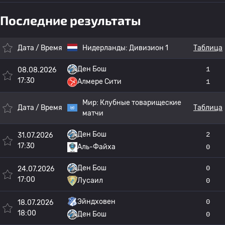
Последние результаты
Дата / Время
Нидерланды:
Дивизион 1
Таблица
Ден Бош
1
08.08.2026
17:30
Алмере Сити
1
Мир:
Клубные товарищеские
Дата / Время
Таблица
матчи
Ден Бош
2
31.07.2026
17:30
Аль-Файха
0
Ден Бош
0
24.07.2026
17:00
Лусаил
0
Эйндховен
0
18.07.2026
18:00
Ден Бош
0