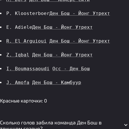
P. Kloosterboer
Ден Бош - Йонг Утрехт
E. Adiele
Ден Бош - Йонг Утрехт
R. El Arguioui
Ден Бош - Йонг Утрехт
Z. Iqbal
Ден Бош - Йонг Утрехт
I. Boumassaoudi
Осс - Ден Бош
J. Amofa
Ден Бош - Камбуур
Красные карточки: 0
Сколько голов забила команда Ден Бош в
текущем сезоне?