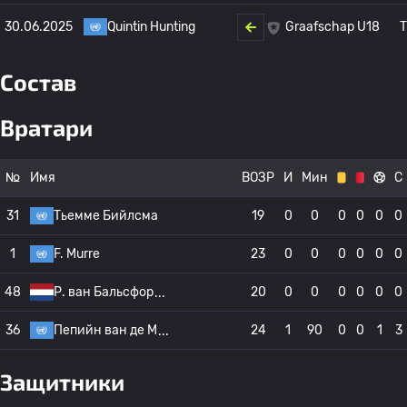
30.06.2025
Quintin Hunting
T
Graafschap U18
Состав
Вратари
№
Имя
ВОЗР
И
Мин
С
31
Тьемме Бийлсма
19
0
0
0
0
0
0
1
F. Murre
23
0
0
0
0
0
0
48
Р. ван Бальсфор
20
0
0
0
0
0
0
36
Пепийн ван де М
24
1
90
0
0
1
3
Защитники