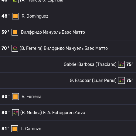
46 '
(A. Franco)
J. Espinola
48 '
R. Dominguez
59 '
Вилфридо Мануэль Баэс Матто
70 '
(B. Ferreira)
Вилфридо Мануэль Баэс Матто
Gabriel Barbosa
(Thaciano)
75 '
G. Escobar
(Luan Peres)
75 '
80 '
B. Ferreira
80 '
(B. Medina)
F. A. Echeguren Zarza
81 '
L. Cardozo