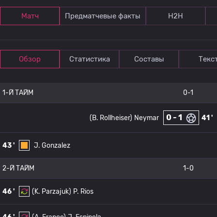
Матч
Предматчевые факты
Н2Н
Обзор
Статистика
Составы
Текс
1-Й ТАЙМ
0-1
0 - 1
(B. Rollheiser)
Neymar
41 '
43 '
J. Gonzalez
2-Й ТАЙМ
1-0
46 '
(K. Parzajuk)
P. Rios