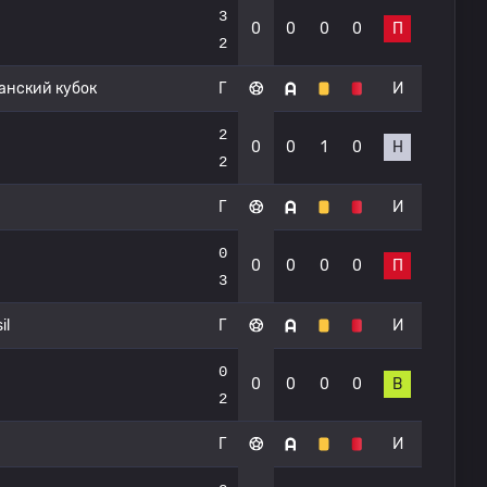
3
0
0
0
0
П
2
нский кубок
Г
И
2
0
0
1
0
Н
2
Г
И
0
0
0
0
0
П
3
il
Г
И
0
0
0
0
0
В
2
Г
И