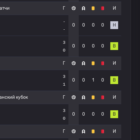
атчи
Г
И
-
0
0
0
0
Н
-
3
0
0
0
0
В
0
Г
И
3
0
0
1
0
В
1
нский кубок
Г
И
3
0
0
0
0
В
0
Г
И