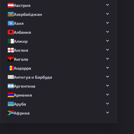
Австрия
Азербайджан
Азия
Албания
Алжир
Англия
Ангола
Андорра
Антигуа и Барбуда
дных матчей
Аргентина
Армения
Аруба
Африка