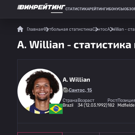
СТАТИСТИКА
РЕЙТИНГИ
БОНУСЫ
ОБЗО
СПОРТИВНАЯ СТАТИСТИКА
Главная
Футбольная статистика
Сантос
A. Willian - с
A. Willian - статистика
A. Willian
Сантос, 15
Страна
Возраст
Рост
Позиция
Brazil
34 (12.03.1992)
182
Midfielde