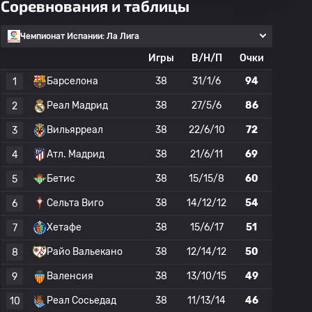
Соревнования и таблицы
Чемпионат Испании: Ла Лига
Игры
В/Н/П
Очки
Барселона
38
31/1/6
94
1
Реал Мадрид
38
27/5/6
86
2
Вильярреал
38
22/6/10
72
3
Атл. Мадрид
38
21/6/11
69
4
Бетис
38
15/15/8
60
5
Сельта Виго
38
14/12/12
54
6
Хетафе
38
15/6/17
51
7
Райо Вальекано
38
12/14/12
50
8
Валенсия
38
13/10/15
49
9
Реал Сосьедад
38
11/13/14
46
10