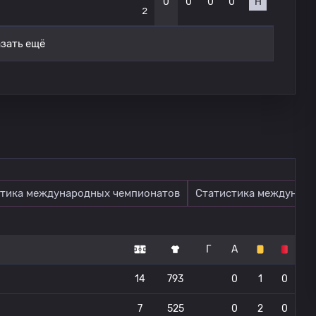
0
0
0
0
Н
2
зать ещё
тика международных чемпионатов
Статистика междунаро
Г
А
14
793
0
1
0
7
525
0
2
0