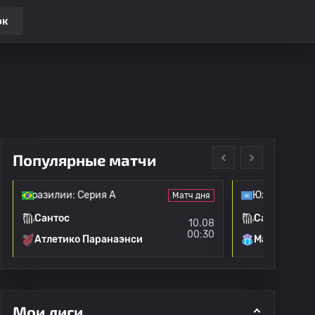
ок
Популярные матчи
т Бразилии: Серия А
Южноамерик
Матч дня
Сантос
Сантос
10.08
00:30
Атлетико Паранаэнси
Макара
Мои лиги