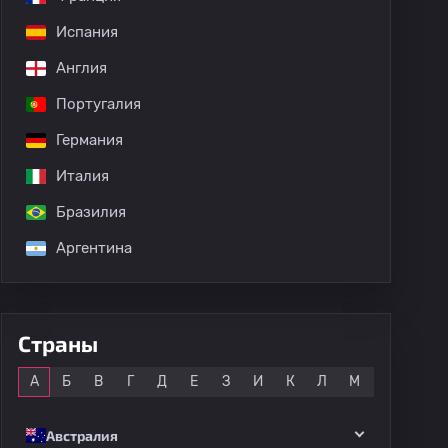
Испания
Англия
Португалия
Германия
Италия
Бразилия
Аргентина
Страны
Все
А
Б
В
Г
Д
Е
З
И
К
Л
М
Н
О
Австралия