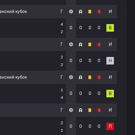
нский кубок
Г
И
4
0
0
0
0
В
2
Г
И
2
0
0
0
0
Н
2
нский кубок
Г
И
1
0
0
0
0
В
4
Г
И
2
0
0
0
0
П
1