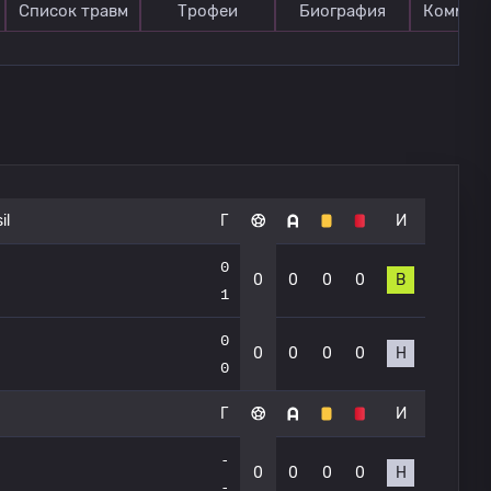
Список травм
Трофеи
Биография
Коммен
il
Г
И
0
0
0
0
0
В
1
0
0
0
0
0
Н
0
Г
И
-
0
0
0
0
Н
-