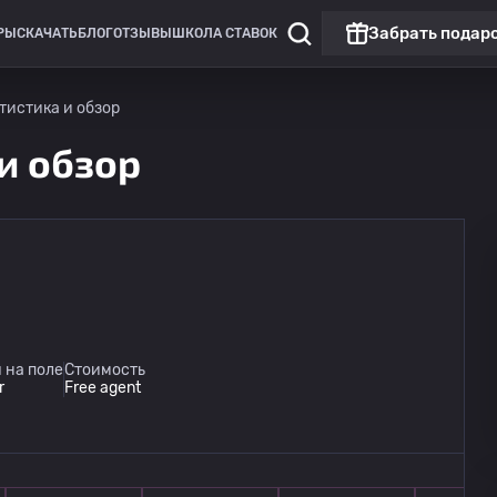
Забрать подар
РЫ
СКАЧАТЬ
БЛОГ
ОТЗЫВЫ
ШКОЛА СТАВОК
татистика и обзор
 и обзор
Южноамериканский кубок
Чемпиона
Сантос
14.08
 на поле
Стоимость
01:00
Макара
r
Free agent