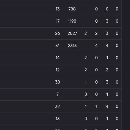
13
788
0
0
0
17
1190
0
3
0
26
2027
2
2
3
0
31
2313
4
4
0
14
2
0
1
0
12
2
0
2
0
30
1
0
3
0
7
0
0
1
0
32
1
1
4
0
13
0
0
1
0