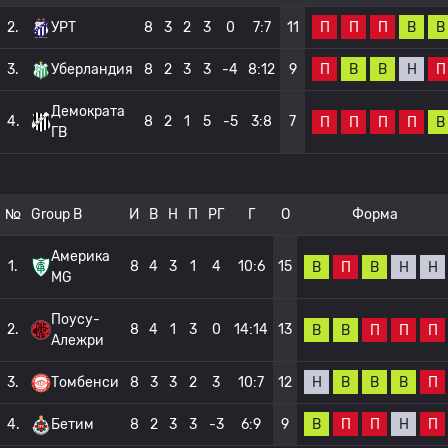
П
П
П
В
В
2.
УРТ
8
3
2
3
0
7:7
11
П
В
В
Н
П
3.
Уберландия
8
2
3
3
-4
8:12
9
Демократа
4.
8
2
1
5
-5
3:8
7
П
П
П
П
В
ГВ
№
Group B
И
В
Н
П
РГ
Г
О
Форма
Америка
1.
8
4
3
1
4
10:6
15
В
П
В
Н
Н
MG
Поусу-
2.
8
4
1
3
0
14:14
13
В
В
П
П
П
Алежри
Н
В
В
В
П
3.
Томбенси
8
3
3
2
3
10:7
12
В
П
П
Н
П
4.
Бетим
8
2
3
3
-3
6:9
9