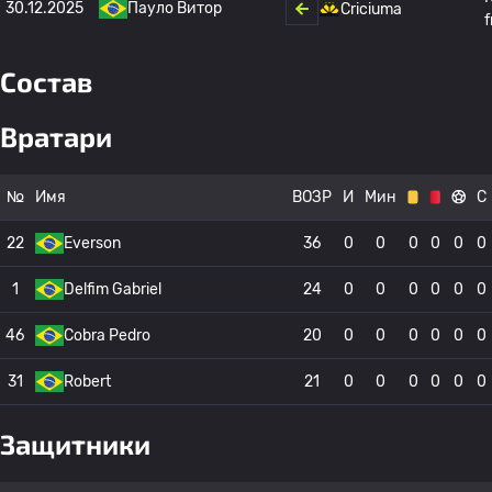
30.12.2025
Пауло Витор
Criciuma
f
Состав
Вратари
№
Имя
ВОЗР
И
Мин
С
22
Everson
36
0
0
0
0
0
0
1
Delfim Gabriel
24
0
0
0
0
0
0
46
Cobra Pedro
20
0
0
0
0
0
0
31
Robert
21
0
0
0
0
0
0
Защитники