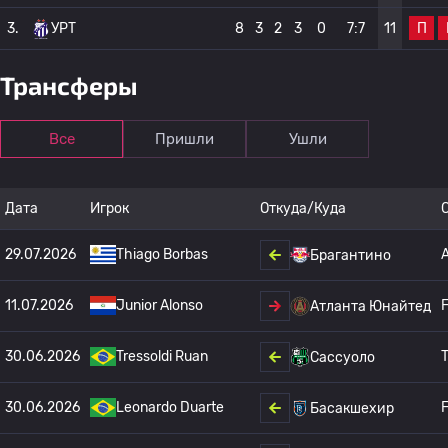
П
3.
УРТ
8
3
2
3
0
7:7
11
Трансферы
Все
Пришли
Ушли
Дата
Игрок
Откуда/Куда
29.07.2026
Thiago Borbas
Брагантино
11.07.2026
Junior Alonso
F
Атланта Юнайтед
30.06.2026
Tressoldi Ruan
T
Сассуоло
30.06.2026
Leonardo Duarte
F
Басакшехир