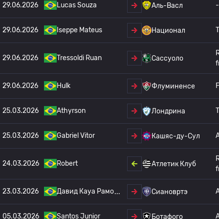
29.06.2026
Lucas Souza
-
Аль-Васл
29.06.2026
Iseppe Mateus
T
Национал
29.06.2026
Tressoldi Ruan
Сассуоло
f
29.06.2026
Hulk
F
Флуминенсе
25.03.2026
Athyrson
T
Лондрина
25.03.2026
Gabriel Vitor
Кашяс-ду-Сул
24.03.2026
Robert
Атлетик Клуб
f
23.03.2026
Давид Кауа Рамо
Сиановртэ
05.03.2026
Santos Junior
Ботафого