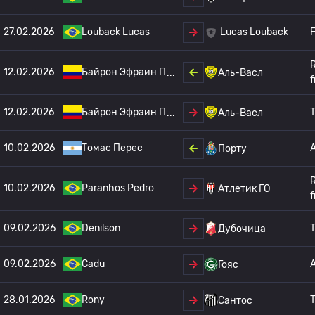
27.02.2026
Louback Lucas
F
Lucas Louback
12.02.2026
Байрон Эфраин П
Аль-Васл
f
12.02.2026
Байрон Эфраин П
T
Аль-Васл
10.02.2026
Томас Перес
Порту
10.02.2026
Paranhos Pedro
Атлетик ГО
f
09.02.2026
Denilson
T
Дубочица
09.02.2026
Cadu
Гояс
28.01.2026
Rony
T
Сантос