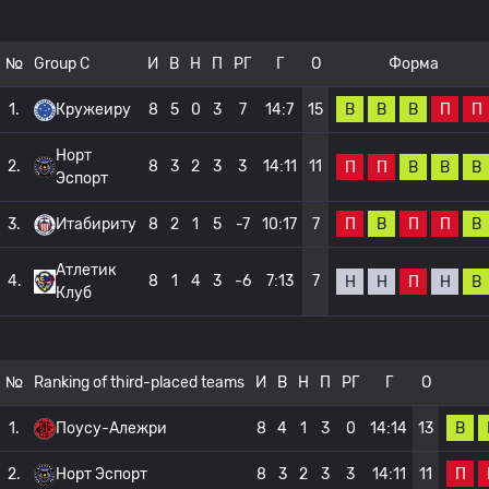
№
Group C
И
В
Н
П
РГ
Г
О
Форма
В
В
В
П
П
1.
Кружеиру
8
5
0
3
7
14:7
15
Норт
2.
8
3
2
3
3
14:11
11
П
П
В
В
В
Эспорт
П
В
П
П
В
3.
Итабириту
8
2
1
5
-7
10:17
7
Атлетик
4.
8
1
4
3
-6
7:13
7
Н
Н
П
Н
В
Клуб
№
Ranking of third-placed teams
И
В
Н
П
РГ
Г
О
В
1.
Поусу-Алежри
8
4
1
3
0
14:14
13
П
2.
Норт Эспорт
8
3
2
3
3
14:11
11