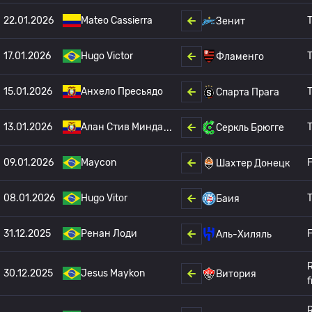
22.01.2026
Mateo Cassierra
T
Зенит
17.01.2026
Hugo Victor
T
Фламенго
15.01.2026
Анхело Пресьядо
T
Спарта Прага
13.01.2026
Алан Стив Минда
T
Серкль Брюгге
09.01.2026
Maycon
F
Шахтер Донецк
08.01.2026
Hugo Vitor
T
Баия
31.12.2025
Ренан Лоди
F
Аль-Хиляль
30.12.2025
Jesus Maykon
Витория
f