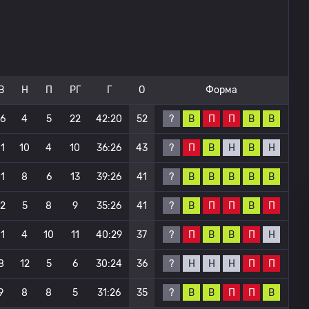
В
Н
П
РГ
Г
О
Форма
?
В
П
П
В
В
16
4
5
22
42:20
52
?
П
В
Н
В
Н
11
10
4
10
36:26
43
?
В
В
В
В
В
11
8
6
13
39:26
41
?
В
П
П
В
П
12
5
8
9
35:26
41
?
П
В
В
П
Н
11
4
10
11
40:29
37
?
Н
Н
Н
П
П
8
12
5
6
30:24
36
?
В
В
П
П
В
9
8
8
5
31:26
35