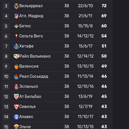
Вильярреал
38
22/6/10
72
3
Атл. Мадрид
38
21/6/11
69
4
Бетис
38
15/15/8
60
5
Сельта Виго
38
14/12/12
54
6
Хетафе
38
15/6/17
51
7
Райо Вальекано
38
12/14/12
50
8
Валенсия
38
13/10/15
49
9
Реал Сосьедад
38
11/13/14
46
10
Эспаньол
38
12/10/16
46
11
Ат Бильбао
38
13/6/19
45
12
Севилья
38
12/7/19
43
13
Алавес
38
11/10/17
43
14
Эльче
38
10/13/15
43
15