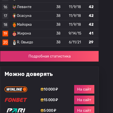
Леванте
38
11/9/18
42
16
Осасуна
38
11/9/18
42
17
Майорка
38
11/9/18
42
18
Жирона
38
9/14/15
41
19
R. Овьедо
38
6/11/21
29
20
Подробная статистика
Можно доверять
На сайт
10 000 ₽
На сайт
15 000 ₽
На сайт
5 000 ₽