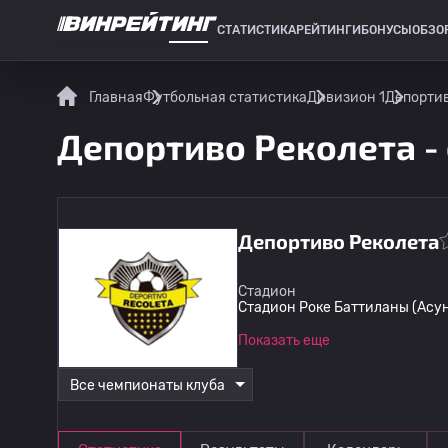
СТАТИСТИКА
РЕЙТИНГИ
БОНУСЫ
ОБЗО
СПОРТИВНАЯ СТАТИСТИКА
Главная
Футбольная статистика
Дивизион 1
Депортив
Депортиво Реколета -
Депортиво Реколета
Стадион
Стадион Роке Баттиланы (Асу
Показать еще
Все чемпионаты клуба