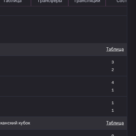
Таблица
Трансферы
Трансляции
Состав
Таблица
3
2
4
1
1
1
анский кубок
Таблица
0