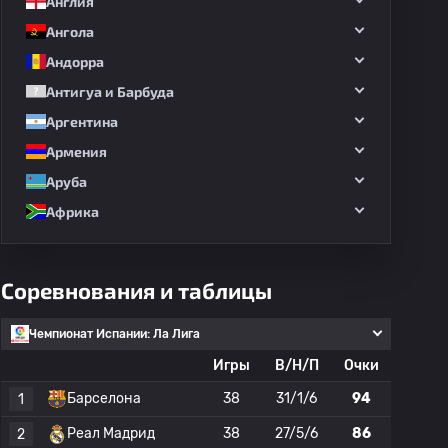
Англия
Ангола
Андорра
Антигуа и Барбуда
Аргентина
Армения
Аруба
Африка
Соревнования и таблицы
Чемпионат Испании: Ла Лига
Игры
В/Н/П
Очки
Барселона
38
31/1/6
94
1
Реал Мадрид
38
27/5/6
86
2