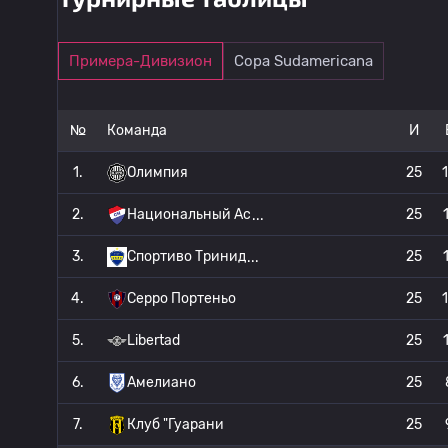
Примера-Дивизион
Copa Sudamericana
№
Команда
И
1.
Олимпия
25
2.
Национальный Ас
25
3.
Спортиво Тринид
25
4.
Серро Портеньо
25
5.
Libertad
25
6.
Амелиано
25
7.
Клуб "Гуарани
25