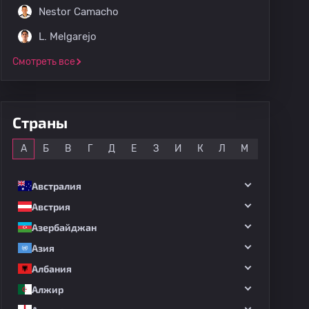
Nestor Camacho
L. Melgarejo
Смотреть все
Страны
Все
А
Б
В
Г
Д
Е
З
И
К
Л
М
Н
О
Австралия
Австрия
Азербайджан
Азия
Албания
Алжир