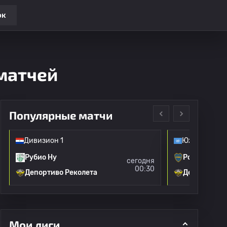
ок
 матчей
Популярные матчи
Дивизион 1
Южноамерик
Рубио Ну
Рот
сегодня
00:30
Депортиво Реколета
Депортиво 
Мои лиги