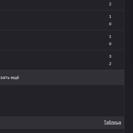
2
1
0
1
0
3
2
зать ещё
Таблица