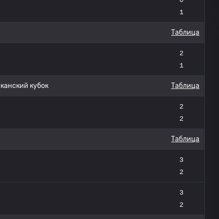
1
Таблица
2
1
анский кубок
Таблица
2
2
Таблица
3
2
3
2