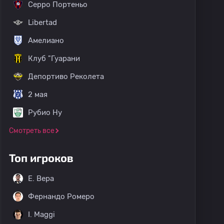
Серро Портеньо
Libertad
Амелиано
Клуб "Гуарани
Депортиво Реколета
2 мая
Рубио Ну
Смотреть все
Топ игроков
E. Вера
Фернандо Ромеро
I. Maggi