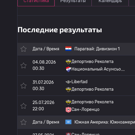
Статистика
Результаты
Календарь
Последние результаты
Дата / Время
Парагвай:
Дивизион 1
Депортиво Реколета
04.08.2026
00:30
Национальный Асунсьо
Libertad
31.07.2026
00:30
Депортиво Реколета
Депортиво Реколета
25.07.2026
22:00
Сан-Лоренцо
Дата / Время
Южная Америка:
Южноамерик
Сан-Лоренцо