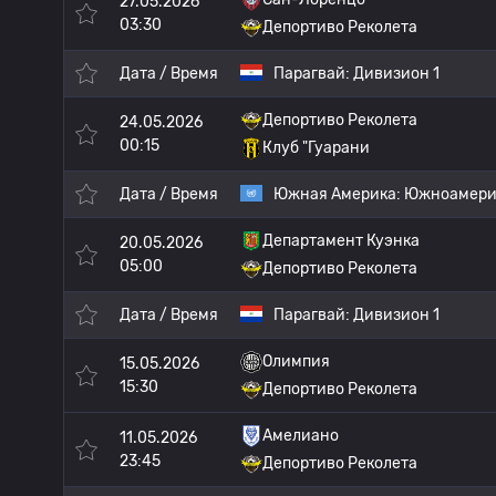
27.05.2026
03:30
Депортиво Реколета
Дата / Время
Парагвай:
Дивизион 1
Депортиво Реколета
24.05.2026
00:15
Клуб "Гуарани
Дата / Время
Южная Америка:
Южноамерик
Департамент Куэнка
20.05.2026
05:00
Депортиво Реколета
Дата / Время
Парагвай:
Дивизион 1
Олимпия
15.05.2026
15:30
Депортиво Реколета
Амелиано
11.05.2026
23:45
Депортиво Реколета