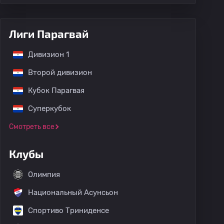
Лиги Парагвай
Дивизион 1
Второй дивизион
Кубок Парагвая
Суперкубок
Смотреть все
Клубы
Олимпия
Национальный Асунсьон
Спортиво Триниденсе