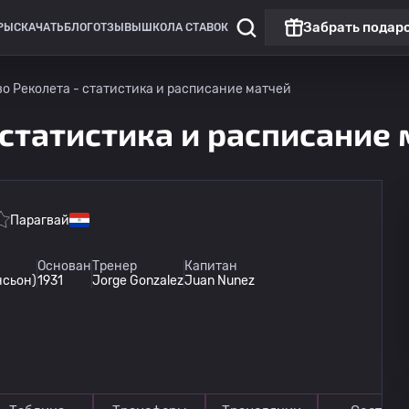
Забрать подар
РЫ
СКАЧАТЬ
БЛОГ
ОТЗЫВЫ
ШКОЛА СТАВОК
о Реколета - статистика и расписание матчей
 статистика и расписание
Парагвай
Южноамериканский кубок
Основан
Тренер
Капитан
нсьон)
1931
Jorge Gonzalez
Juan Nunez
Рот
12.08
01:00
Депортиво Реколета