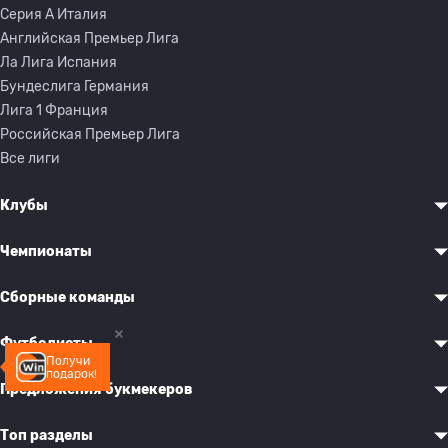
Серия A Италия
Английская Премьер Лига
Ла Лига Испания
Бундеслига Германия
Лига 1 Франция
Российская Премьер Лига
Все лиги
Клубы
Чемпионаты
Сборные команды
Футболисты
Получи
подарок!
Предложения букмекеров
Топ разделы