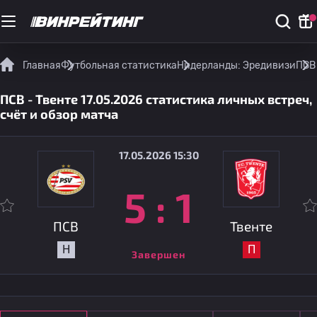
Главная
Футбольная статистика
Нидерланды: Эредивизи
ПСВ 
ПСВ - Твенте 17.05.2026 статистика личных встреч,
счёт и обзор матча
17.05.2026 15:30
5
:
1
ПСВ
Твенте
Н
П
Завершен