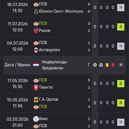
ПСВ
0
18.07.2026
0
0
0
0
Н
13:30
Юнион Сент-Жиллуаз
0
ПСВ
3
11.07.2026
0
0
0
0
В
12:00
Раков
2
ПСВ
1
04.07.2026
0
0
0
0
Н
12:00
Антверпен
1
Нидерланды:
Дата / Время
Г
И
Эредивизи
ПСВ
5
17.05.2026
0
0
0
0
В
15:30
Твенте
1
Г.А. Орлов
1
10.05.2026
0
0
0
0
В
17:45
ПСВ
4
Аякс
2
02.05.2026
0
0
0
0
Н
21:00
ПСВ
2