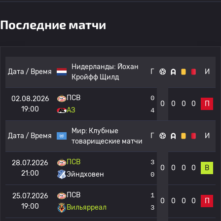
Последние матчи
Нидерланды:
Йохан
Дата / Время
Г
И
Кройфф Щилд
ПСВ
0
02.08.2026
0
0
0
0
П
19:00
АЗ
4
Мир:
Клубные
Дата / Время
Г
И
товарищеские матчи
ПСВ
3
28.07.2026
0
0
0
0
В
21:00
Эйндховен
0
ПСВ
1
25.07.2026
0
0
0
0
П
19:00
Вильярреал
3