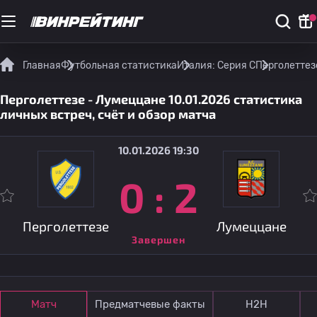
Главная
Футбольная статистика
Италия: Серия C
Перголеттезе
Перголеттезе - Лумеццане 10.01.2026 статистика
личных встреч, счёт и обзор матча
10.01.2026 19:30
0
:
2
Перголеттезе
Лумеццане
Завершен
Матч
Предматчевые факты
Н2Н