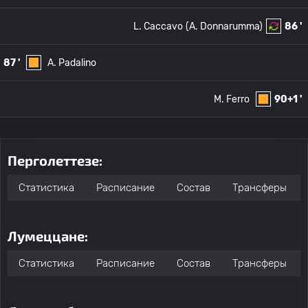
L. Caccavo
(A. Donnarumma)
86 '
87 '
A. Padalino
M. Ferro
90+1 '
Перголеттезе:
Статистика
Расписание
Состав
Трансферы
Лумеццане:
Статистика
Расписание
Состав
Трансферы