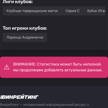
Лиги клубов:
Клубные товарищеские матчи
Серия C
Кубок Итали
Топ игроки клубов:
Лоренцо Андреначчи
ВНИМАНИЕ: Статистика может быть неполной,
мы продолжаем добавлять актуальные данные.
Винрейтинг — независимый информационный ресурс о