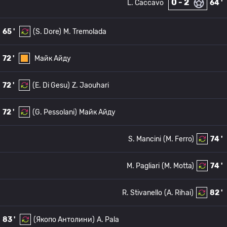
0 - 2
L. Caccavo
64 '
65 '
(S. Dore)
M. Tremolada
72 '
Майк Айду
72 '
(E. Di Gesu)
Z. Jaouhari
72 '
(G. Pessolani)
Майк Айду
S. Mancini
(M. Ferro)
74 '
M. Pagliari
(M. Motta)
74 '
R. Stivanello
(A. Rihai)
82 '
83 '
(Якопо Антолини)
A. Pala