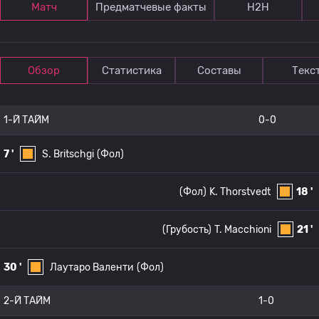
Матч
Предматчевые факты
Н2Н
Обзор
Статистика
Составы
Текс
1-Й ТАЙМ
0-0
7 '
S. Britschgi
(Фол)
(Фол)
K. Thorstvedt
18 '
(Грубость)
T. Macchioni
21 '
30 '
Лаутаро Валенти
(Фол)
2-Й ТАЙМ
1-0