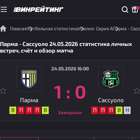
Главная
Футбольная статистика
Италия: Серия А
Парма - Сасс
Парма - Сассуоло 24.05.2026 статистика личных
встреч, счёт и обзор матча
24.05.2026 16:00
1
:
0
Парма
Сассуоло
В
П
П
П
В
П
П
П
В
Н
Завершен