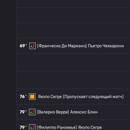
69 '
(Франческо Ди Мариано)
Пьетро Чеккарони
76 '
Якопо Сегре
(Пропускает следующий матч)
79 '
(Валерио Верре)
Алексис Блин
79 '
(Филиппо Раноккья)
Якопо Сегре