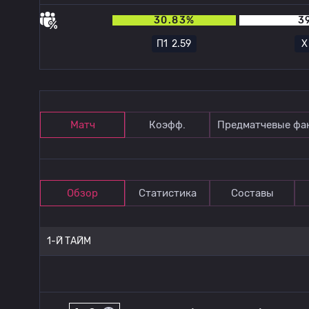
30.83%
3
П1
2.59
Матч
Коэфф.
Предматчевые фа
Обзор
Статистика
Составы
1-Й ТАЙМ