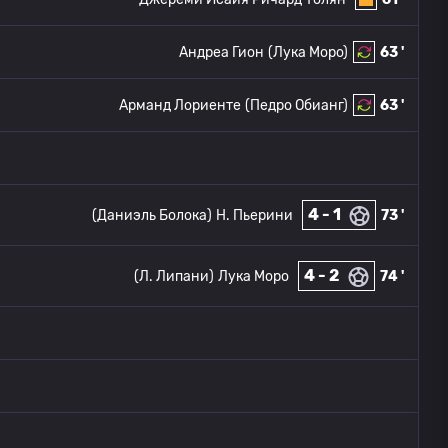
Андреа Гион
(Лука Моро)
63 '
Арманд Лориенте
(Педро Обианг)
63 '
4 - 1
(Даниэль Болока)
Н. Пьерини
73 '
4 - 2
(Л. Липани)
Лука Моро
74 '