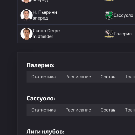
Н. Пьерини
Сассуоло
вперед
Якопо Сегре
Палермо
midfielder
Палермо:
Статистика
Расписание
Состав
Тра
Сассуоло:
Статистика
Расписание
Состав
Тра
Лиги клубов: