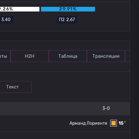
9.26%
29.91%
Х
3.40
П2
2.67
кты
Н2Н
Таблица
Трансляции
П
Текст
3-0
Арманд Лориенте
15 '