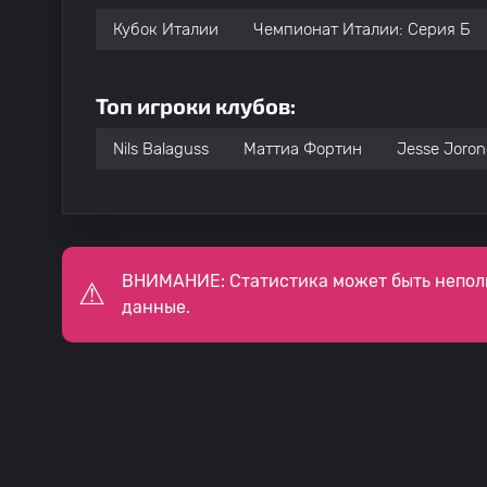
Кубок Италии
Чемпионат Италии: Серия Б
Топ игроки клубов:
Nils Balaguss
Маттиа Фортин
Jesse Joro
ВНИМАНИЕ: Статистика может быть непол
данные.