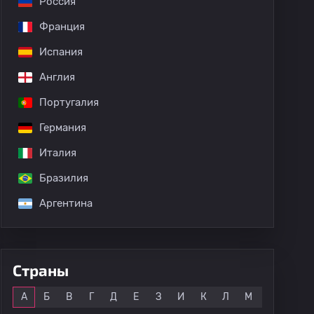
Россия
Франция
Испания
Англия
Португалия
Германия
Италия
Бразилия
Аргентина
Страны
Все
А
Б
В
Г
Д
Е
З
И
К
Л
М
Н
О