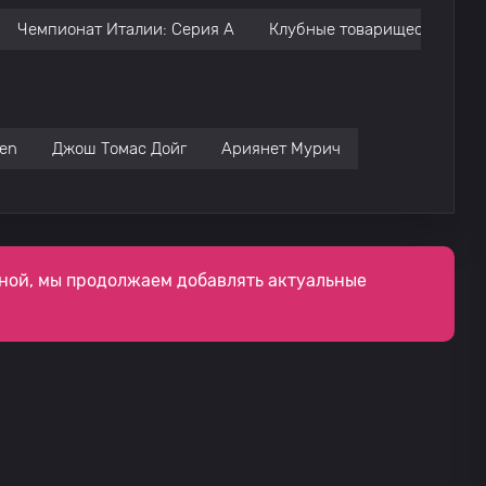
Чемпионат Италии: Серия А
Клубные товарищеские мат
nen
Джош Томас Дойг
Ариянет Мурич
ной, мы продолжаем добавлять актуальные