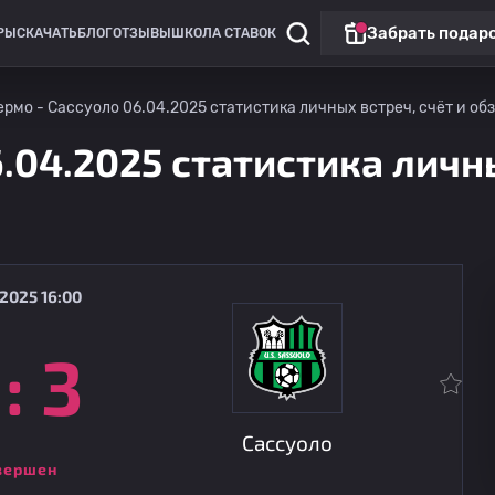
Забрать подар
РЫ
СКАЧАТЬ
БЛОГ
ОТЗЫВЫ
ШКОЛА СТАВОК
рмо - Сассуоло 06.04.2025 статистика личных встреч, счёт и об
.04.2025 статистика личны
2025 16:00
:
3
Клубные товарищеские матчи
Аугсбург
08.08
16:30
Сассуоло
Сассуоло
вершен