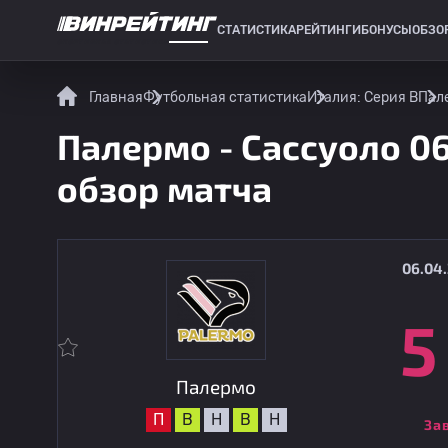
СТАТИСТИКА
РЕЙТИНГИ
БОНУСЫ
ОБЗО
СПОРТИВНАЯ СТАТИСТИКА
Главная
Футбольная статистика
Италия: Серия B
Пале
Палермо - Сассуоло 06
обзор матча
06.04.
5
Палермо
П
В
Н
В
Н
За