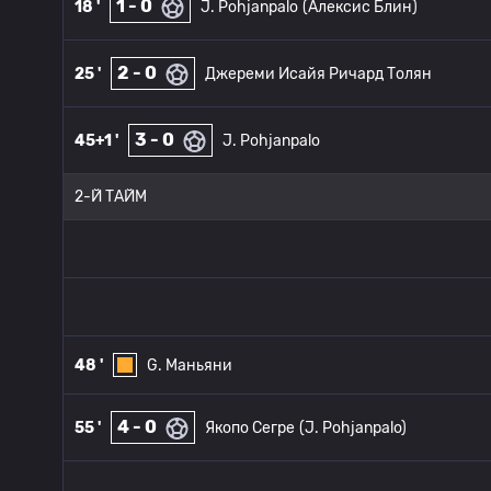
1 - 0
18 '
J. Pohjanpalo
(Алексис Блин)
2 - 0
25 '
Джереми Исайя Ричард Толян
3 - 0
45+1 '
J. Pohjanpalo
2-Й ТАЙМ
48 '
G. Маньяни
4 - 0
55 '
Якопо Сегре
(J. Pohjanpalo)