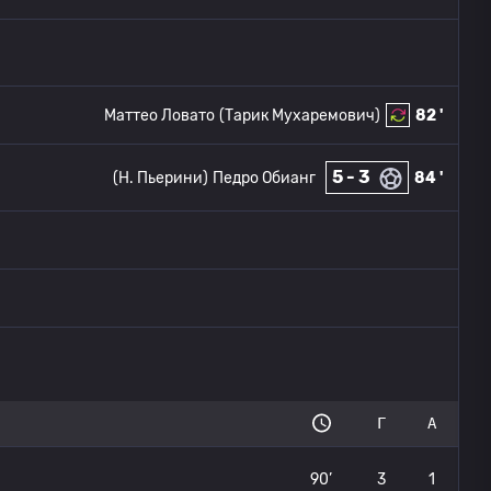
Маттео Ловато
(Тарик Мухаремович)
82 '
5 - 3
(Н. Пьерини)
Педро Обианг
84 '
Г
А
90’
3
1