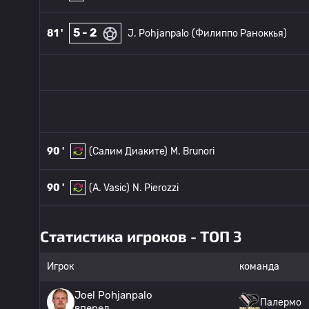
5 - 2
81 '
J. Pohjanpalo
(Филиппо Раноккья)
90 '
(Салим Диаките)
M. Brunori
90 '
(A. Vasic)
N. Pierozzi
Статистика игроков - ТОП 3
Игрок
команда
Joel Pohjanpalo
Палермо
вперед