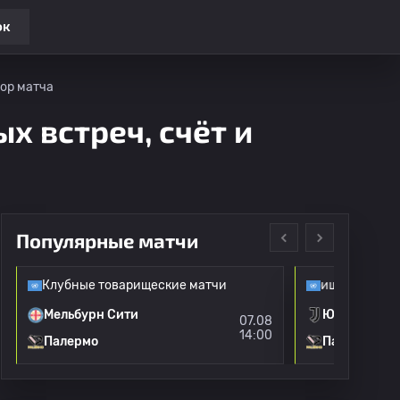
ок
зор матча
х встреч, счёт и
Популярные матчи
Клубные товарищеские матчи
Клубные товарищеские матчи
Мельбурн Сити
Ювентус
07.08
14:00
Палермо
Палермо