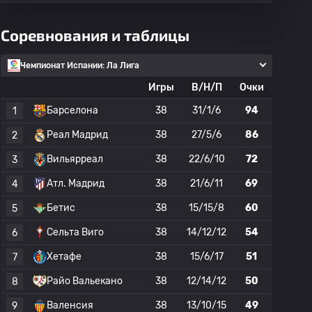
Соревнования и таблицы
Чемпионат Испании: Ла Лига
Игры
В/Н/П
Очки
Барселона
38
31/1/6
94
1
Реал Мадрид
38
27/5/6
86
2
Вильярреал
38
22/6/10
72
3
Атл. Мадрид
38
21/6/11
69
4
Бетис
38
15/15/8
60
5
Сельта Виго
38
14/12/12
54
6
Хетафе
38
15/6/17
51
7
Райо Вальекано
38
12/14/12
50
8
Валенсия
38
13/10/15
49
9