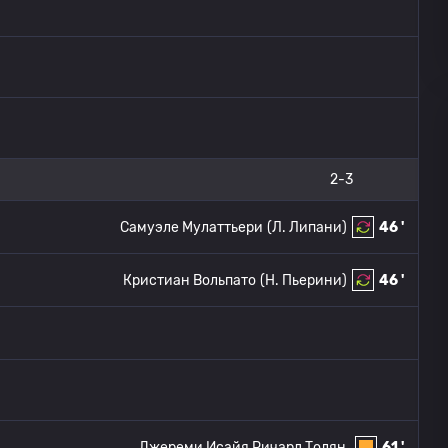
2-3
Самуэле Мулаттьери
(Л. Липани)
46 '
Кристиан Вольпато
(Н. Пьерини)
46 '
Джереми Исайя Ричард Толян
61 '