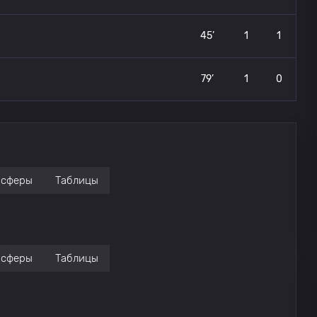
45’
1
1
79’
1
0
нсферы
Таблицы
нсферы
Таблицы