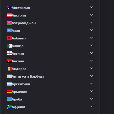
чи
Австралия
Австрия
Азербайджан
Азия
Албания
Алжир
Англия
Ангола
Андорра
Антигуа и Барбуда
Аргентина
Армения
Аруба
Африка