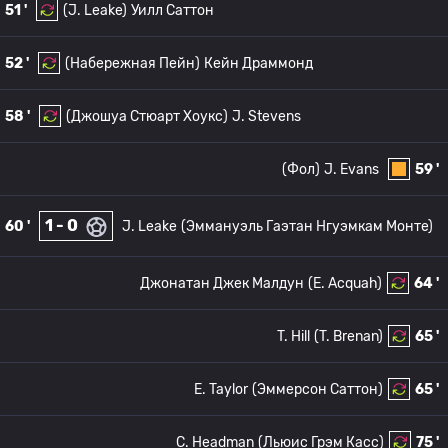
51 '
(J. Leake)
Уилл Саттон
52 '
(Набережная Пейн)
Кейн Драммонд
58 '
(Джошуа Стюарт Хоукс)
J. Stevens
(Фол)
J. Evans
59 '
1 - 0
60 '
J. Leake
(Эммануэль Гаэтан Нгуэмкам Монте)
Джонатан Джек Малдун
(E. Acquah)
64 '
T. Hill
(T. Brenan)
65 '
E. Taylor
(Эммерсон Саттон)
65 '
C. Headman
(Льюис Грэм Касс)
75 '