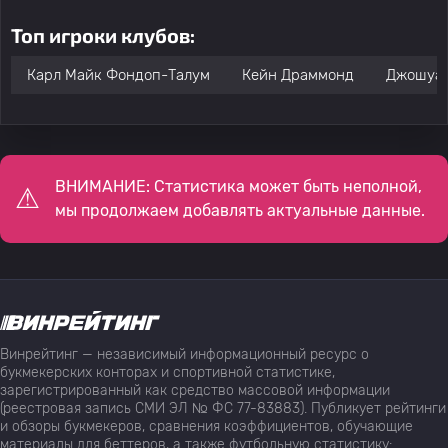
Топ игроки клубов:
Карл Майк Фондоп-Талум
Кейн Драммонд
Джошуа 
ВНИМАНИЕ: Статистика может быть неполной,
мы продолжаем добавлять актуальные данные.
Винрейтинг — независимый информационный ресурс о
букмекерских конторах и спортивной статистике,
зарегистрированный как средство массовой информации
(реестровая запись СМИ ЭЛ № ФС 77-83883). Публикует рейтинги
и обзоры букмекеров, сравнения коэффициентов, обучающие
материалы для беттеров, а также футбольную статистику: