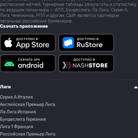
расписание матчей, турнирные таблицы, результаты и статистику
по ведущим лигам мира — АПЛ, Бундеслига, Ла Лига, Серия А,
Лига Чемпионов, РПЛ и другим. Сайт является партнёром
легальных российских букмекеров.
Скачать приложение
Лиги
Серия A Италия
Английская Премьер Лига
Ла Лига Испания
Бундеслига Германия
Лига 1 Франция
Российская Премьер Лига