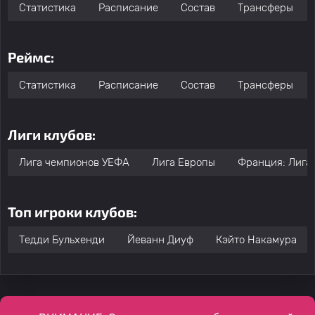
Статистика
Расписание
Состав
Трансферы
Реймс:
Статистика
Расписание
Состав
Трансферы
Лиги клубов:
Лига чемпионов УЕФА
Лига Европы
Франция: Лига 
Топ игроки клубов:
Тедди Бульхенди
Йеванн Диуф
Кэйто Накамура