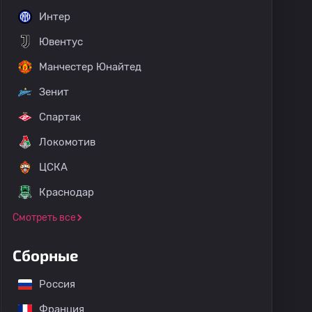
Интер
Ювентус
Манчестер Юнайтед
Зенит
Спартак
Локомотив
ЦСКА
Краснодар
Смотреть все
Сборные
Россия
Франция