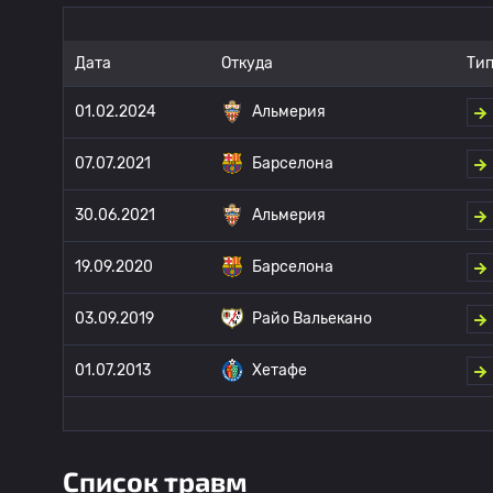
Дата
Откуда
Тип
01.02.2024
Альмерия
07.07.2021
Барселона
30.06.2021
Альмерия
19.09.2020
Барселона
03.09.2019
Райо Вальекано
01.07.2013
Хетафе
Список травм