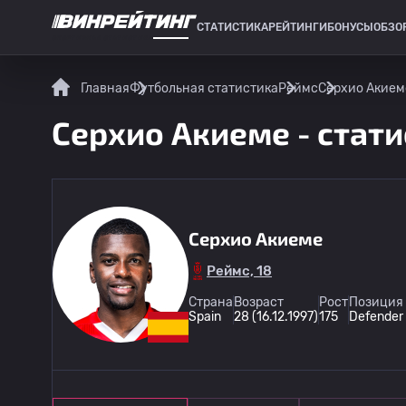
СТАТИСТИКА
РЕЙТИНГИ
БОНУСЫ
ОБЗО
СПОРТИВНАЯ СТАТИСТИКА
Главная
Футбольная статистика
Реймс
Серхио Акиеме
Серхио Акиеме - стати
Серхио Акиеме
Реймс, 18
Страна
Возраст
Рост
Позиция 
Spain
28 (16.12.1997)
175
Defender