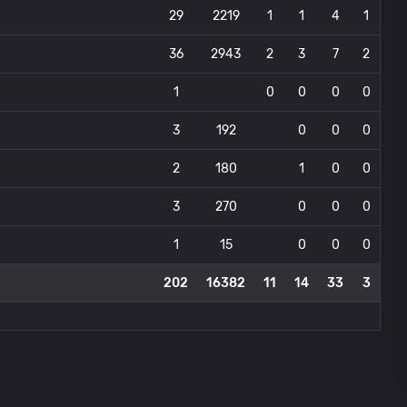
29
2219
1
1
4
1
36
2943
2
3
7
2
1
0
0
0
0
3
192
0
0
0
2
180
1
0
0
3
270
0
0
0
1
15
0
0
0
202
16382
11
14
33
3