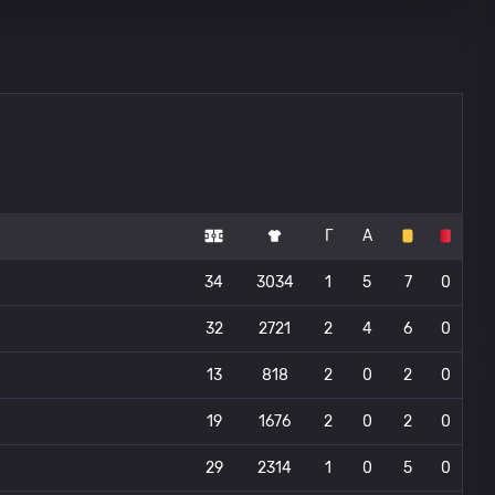
Г
А
34
3034
1
5
7
0
32
2721
2
4
6
0
13
818
2
0
2
0
19
1676
2
0
2
0
29
2314
1
0
5
0