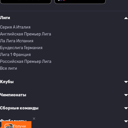
Лиги
Серия A Италия
Английская Премьер Лига
Ла Лига Испания
Бундеслига Германия
Лига 1 Франция
Российская Премьер Лига
Все лиги
Клубы
Чемпионаты
Сборные команды
Футболисты
Получи