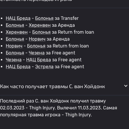
НАЦ Бреда
-
Болонья
за Transfer
Болонья
-
Херенвен
за Аренда
Херенвен
-
Болонья
за Return from loan
Болонья
-
Норвич
за Аренда
Норвич
-
Болонья
за Return from loan
Болонья
-
Чезена
за Free agent
Чезена
-
НАЦ Бреда
за Free agent
НАЦ Бреда
-
Эстрела
за Free agent
Как часто получает травмы С. ван Хойдонк
Последний раз С. ван Хойдонк получил травму
02.03.2023 - Thigh Injury. Вылечил 11.03.2023. Самая
популярная травма игрока - Thigh Injury.