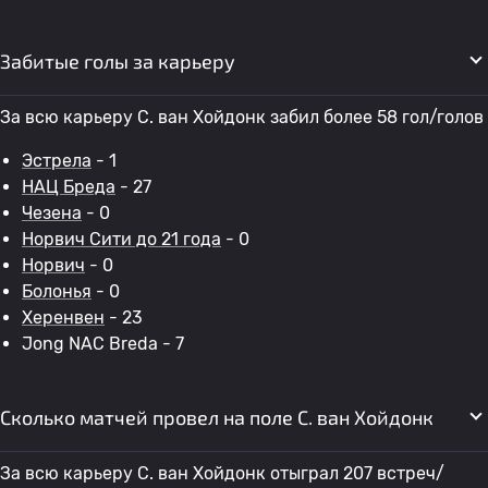
Забитые голы за карьеру
За всю карьеру С. ван Хойдонк забил более 58 гол/голов
Эстрела
- 1
НАЦ Бреда
- 27
Чезена
- 0
Норвич Сити до 21 года
- 0
Норвич
- 0
Болонья
- 0
Херенвен
- 23
Jong NAC Breda - 7
Сколько матчей провел на поле С. ван Хойдонк
За всю карьеру С. ван Хойдонк отыграл 207 встреч/