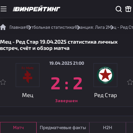
Главная
Футбольная статистика
Франция: Лига 2
Мец - Ред С
Мец - Ред Стар 19.04.2025 статистика личных
встреч, счёт и обзор матча
19.04.2025 21:00
2
:
2
Мец
Ред Стар
Завершен
Матч
Предматчевые факты
Н2Н