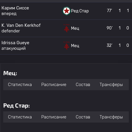
Карим Сиссе
77’
1
1
Ред Стар
вперед
K. Van Den Kerkhof
90’
1
0
Мец
defender
Idrissa Gueye
32’
1
0
Мец
атакующий
Мец:
Статистика
Расписание
Состав
Трансферы
Ред Стар:
Статистика
Расписание
Состав
Трансферы