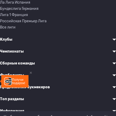
Ла Лига Испания
Бундеслига Германия
Лига 1 Франция
Российская Премьер Лига
Все лиги
Клубы
Чемпионаты
Сборные команды
Футболисты
Получи
подарок!
Предложения букмекеров
Топ разделы
Информация