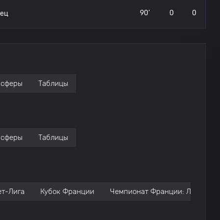
90’
0
0
рец
нсферы
Таблицы
нсферы
Таблицы
ет-Лига
Кубок Франции
Чемпионат Франции: Лига 1