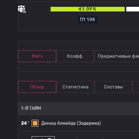
41.09%
П1
1.94
Матч
Коэфф.
Предматчевые фа
Обзор
Статистика
Составы
1-Й ТАЙМ
24 '
Диниш Алмейда
(Задержка)