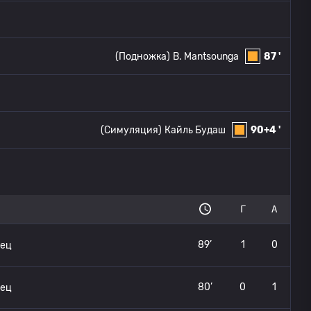
(Подножка)
B. Mantsounga
87 '
(Симуляция)
Кайль Будаш
90+4 '
Г
А
89’
1
0
рец
80’
0
1
рец