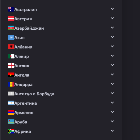
Австралия
Австрия
Азербайджан
Азия
Албания
Алжир
Англия
Ангола
Андорра
Антигуа и Барбуда
Аргентина
Армения
Аруба
Африка