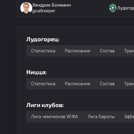
Хендрик Бонманн
Лудого
goalkeeper
Лудогорец:
Статистика
Расписание
Состав
Тра
Ницца:
Статистика
Расписание
Состав
Тра
Лиги клубов:
Лига чемпионов УЕФА
Лига Европы
Эфб