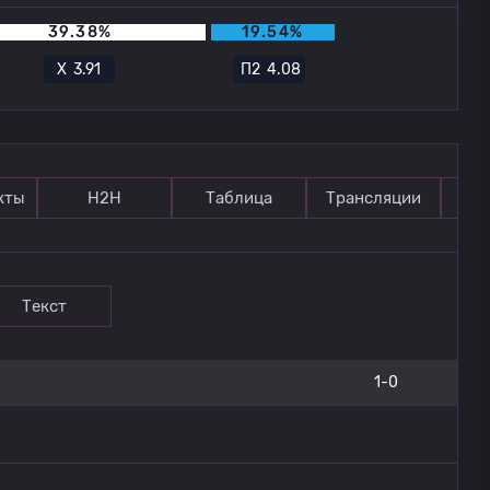
39.38%
19.54%
Х
3.91
П2
4.08
кты
Н2Н
Таблица
Трансляции
П
Текст
1-0