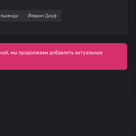
ульхенди
Йеванн Диуф
ной, мы продолжаем добавлять актуальные