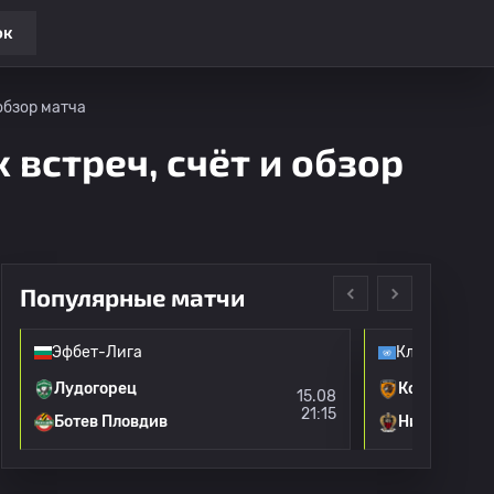
ок
обзор матча
 встреч, счёт и обзор
Популярные матчи
Эфбет-Лига
Клубные тов
Лудогорец
Корпус
15.08
21:15
Ботев Пловдив
Ницца