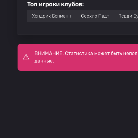
Топ игроки клубов:
Хендрик Бонманн
Серхио Падт
Тедди Б
ВНИМАНИЕ: Статистика может быть непол
данные.