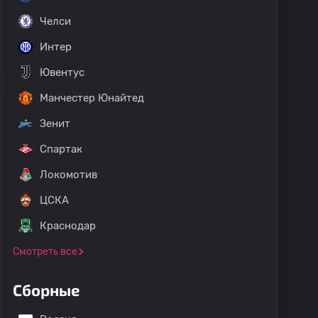
Челси
Интер
Ювентус
Манчестер Юнайтед
Зенит
Спартак
Локомотив
ЦСКА
Краснодар
Смотреть все
Клубные товарищеские матчи
Кубок Болгарии
Суперк
Сборные