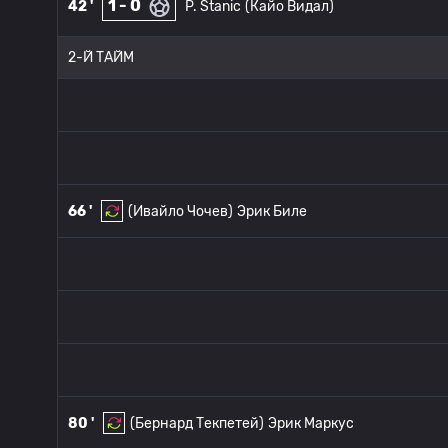
1 - 0
42 '
P. Stanic
(Кайо Видал)
2-Й ТАЙМ
66 '
(Ивайло Чочев)
Эрик Биле
80 '
(Бернард Текпетей)
Эрик Маркус