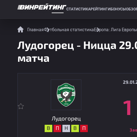
СТАТИСТИКА
РЕЙТИНГИ
БОНУСЫ
ОБЗО
СПОРТИВНАЯ СТАТИСТИКА
Главная
Футбольная статистика
Европа: Лига Европы
Лудогорец - Ницца 29.
матча
29.01.
1
Лудогорец
В
П
Н
В
П
За