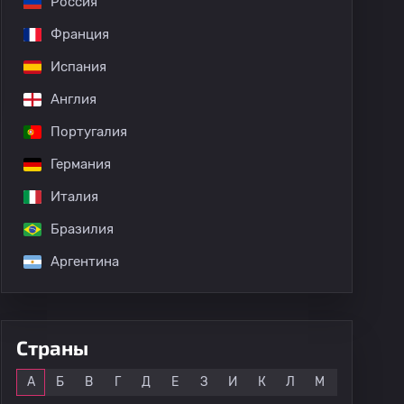
Россия
Франция
Испания
Англия
Португалия
Германия
Италия
Бразилия
Аргентина
Страны
Все
А
Б
В
Г
Д
Е
З
И
К
Л
М
Н
О