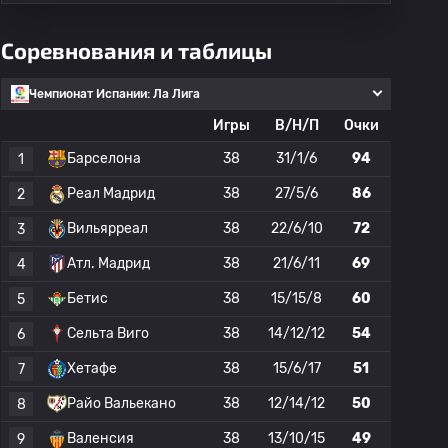
Соревнования и таблицы
Чемпионат Испании: Ла Лига
Игры
В/Н/П
Очки
Барселона
38
31/1/6
94
1
Реал Мадрид
38
27/5/6
86
2
Вильярреал
38
22/6/10
72
3
Атл. Мадрид
38
21/6/11
69
4
Бетис
38
15/15/8
60
5
Сельта Виго
38
14/12/12
54
6
Хетафе
38
15/6/17
51
7
Райо Вальекано
38
12/14/12
50
8
Валенсия
38
13/10/15
49
9