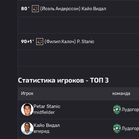
80 '
(Йоэль Андерссон)
Кайо Видал
90+1 '
(Филип Калоч)
P. Stanic
Статистика игроков - ТОП 3
Игрок
команда
Petar Stanic
Лудого
midfielder
Кайо Видал
Лудого
вперед