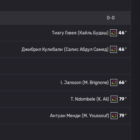
0-0
Тиагу Говея
(Кайль Будаш)
46 '
Джибрил Кулибали
(Салис Абдул Самед)
46 '
I. Jansson
(M. Brignone)
66 '
T. Ndombele
(K. Ali)
79 '
Антуан Менди
(M. Youssouf)
79 '