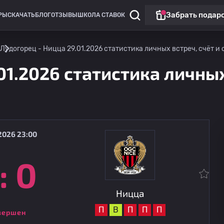
Забрать подар
РЫ
СКАЧАТЬ
БЛОГ
ОТЗЫВЫ
ШКОЛА СТАВОК
Лудогорец - Ницца 29.01.2026 статистика личных встреч, счёт и 
01.2026 статистика личных
2026 23:00
:
0
Клубные товарищеские матчи
Корпус
15.08
17:00
Ницца
Ницца
П
В
П
П
П
вершен