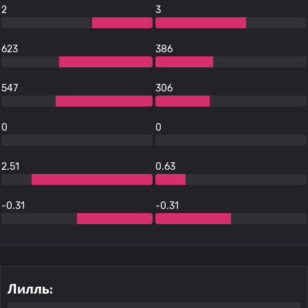
2
3
623
386
547
306
0
0
2.51
0.63
-0.31
-0.31
Лилль: