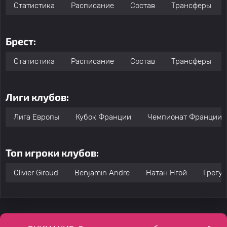
Статистика
Расписание
Состав
Трансферы
Брест:
Статистика
Расписание
Состав
Трансферы
Лиги клубов:
Лига Европы
Кубок Франции
Чемпионат Франции: 
Топ игроки клубов:
Olivier Giroud
Benjamin Andre
Натан Нгой
Грегуа