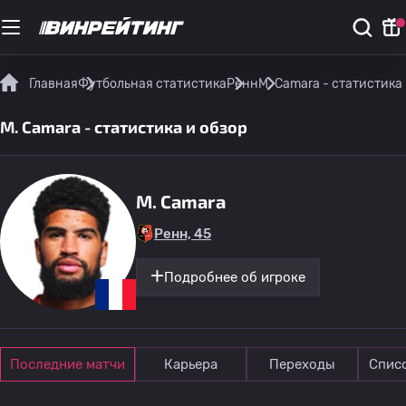
Главная
Футбольная статистика
Ренн
M. Camara - статистика
M. Camara - статистика и обзор
M. Camara
Ренн, 45
Подробнее об игроке
Последние матчи
Карьера
Переходы
Спис