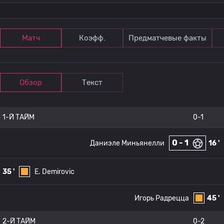
Матч
Коэфф.
Предматчевые факты
Обзор
Текст
1-Й ТАЙМ
0-1
0 - 1
Даниэле Миньянелли
16 '
35 '
E. Demirovic
Игорь Радрецца
45 '
2-Й ТАЙМ
0-2