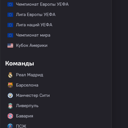
Чемпионат Европы УЕФА
Лига Европы УЕФА
Лига наций УЕФА
Чемпионат мира
Кубок Америки
Команды
Реал Мадрид
Барселона
Манчестер Сити
Ливерпуль
Бавария
ПСЖ