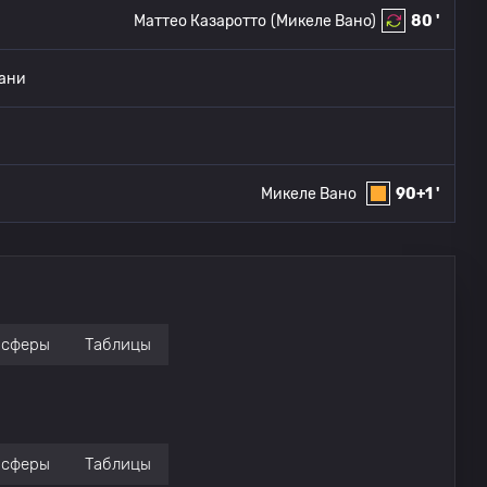
Маттео Казаротто
(Микеле Вано)
80 '
ани
Микеле Вано
90+1 '
нсферы
Таблицы
нсферы
Таблицы