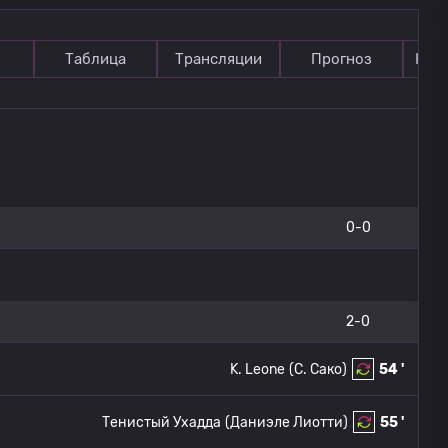
Таблица
Трансляции
Прогноз
Ком
0-0
2-0
K. Leone
(C. Сако)
54 '
Тенистый Ухадда
(Даниэле Лиотти)
55 '