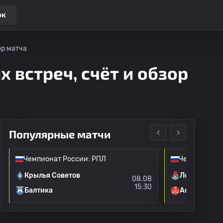
ок
ор матча
х встреч, счёт и обзор
Популярные матчи
Чемпионат России: РПЛ
Чемпионат Р
Крылья Советов
Локомотив 
08.08
15:30
Балтика
Акрон