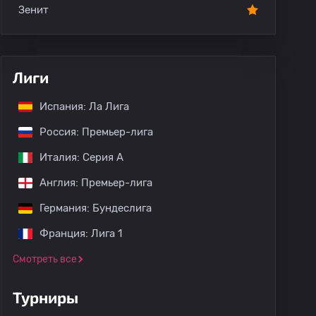
Зенит
Лиги
Испания: Ла Лига
Россия: Премьер-лига
Италия: Серия А
Англия: Премьер-лига
Германия: Бундеслига
Франция: Лига 1
Смотреть все
Турниры