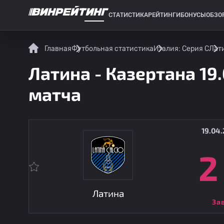
СТАТИСТИКА
РЕЙТИНГИ
БОНУСЫ
ОБЗО
СПОРТИВНАЯ СТАТИСТИКА
Главная
Футбольная статистика
Италия: Серия C
Лати
Латина - Казертана 19
матча
19.04.
2
Латина
За