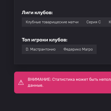
Лиги клубов:
Клубные товарищеские матчи
Серия C
К
Топ игроки клубов:
D. Мастрантонио
Федерико Магро
ВНИМАНИЕ: Статистика может быть непол
данные.