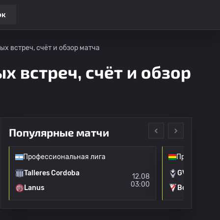
ок
ых встреч, счёт и обзор матча
ых встреч, счёт и обзор
Популярные матчи
Профессиональная лига
Профессион
Talleres Cordoba
GV Сан-Хос
12.08
03:00
Lanus
Всегда гото