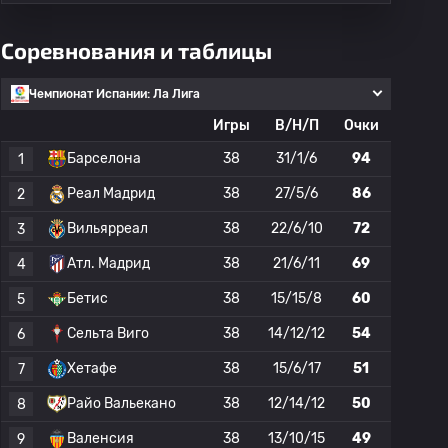
Соревнования и таблицы
Чемпионат Испании: Ла Лига
Игры
В/Н/П
Очки
Барселона
38
31/1/6
94
1
Реал Мадрид
38
27/5/6
86
2
Вильярреал
38
22/6/10
72
3
Атл. Мадрид
38
21/6/11
69
4
Бетис
38
15/15/8
60
5
Сельта Виго
38
14/12/12
54
6
Хетафе
38
15/6/17
51
7
Райо Вальекано
38
12/14/12
50
8
Валенсия
38
13/10/15
49
9