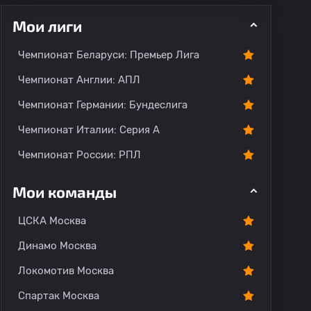
Мои лиги
Чемпионат Беларуси: Премьер Лига
ментарии
Чемпионат Англии: АПЛ
Чемпионат Германии: Бундеслига
Чемпионат Италии: Серия А
Чемпионат России: РПЛ
Мои команды
ЦСКА Москва
Динамо Москва
Локомотив Москва
Спартак Москва