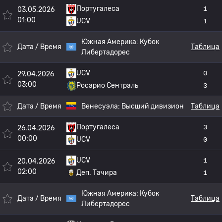
Португалеса
1
03.05.2026
01:00
UCV
1
Южная Америка:
Кубок
Дата / Время
Таблица
Либертадорес
UCV
0
29.04.2026
03:00
Росарио Сентраль
3
Дата / Время
Венесуэла:
Высший дивизион
Таблица
Португалеса
3
26.04.2026
00:00
UCV
0
UCV
1
20.04.2026
02:00
Деп. Тачира
1
Южная Америка:
Кубок
Дата / Время
Таблица
Либертадорес