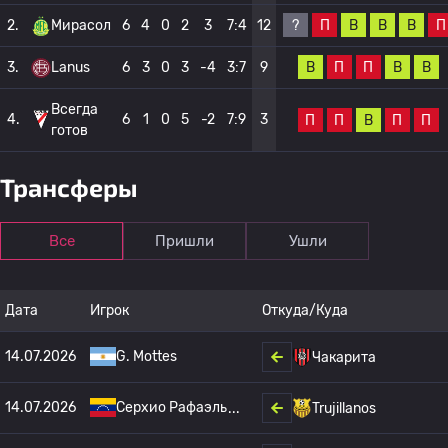
?
П
В
В
В
П
2.
Мирасол
6
4
0
2
3
7:4
12
В
П
П
В
В
3.
Lanus
6
3
0
3
-4
3:7
9
Всегда
4.
6
1
0
5
-2
7:9
3
П
П
В
П
П
готов
Трансферы
Все
Пришли
Ушли
Дата
Игрок
Откуда/Куда
14.07.2026
G. Mottes
Чакарита
14.07.2026
Серхио Рафаэль
Trujillanos