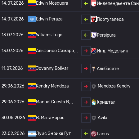
14.07.2026
Edwin Mosquera
Индепендьенте Са
14.07.2026
Edwin Peraza
Португалеса
13.07.2026
Williams Lugo
Persipura
13.07.2026
Альфонсо Симарр
Инд. Медельин
11.07.2026
Jovanny Bolivar
Альбасете
29.06.2026
Kendry Mendoza
Mendoza Kendry
29.06.2026
Manuel Cuesta B
Криштал
30.05.2026
B. Матаморос
Avila
23.02.2026
Луис Энрике Гут
Lanus