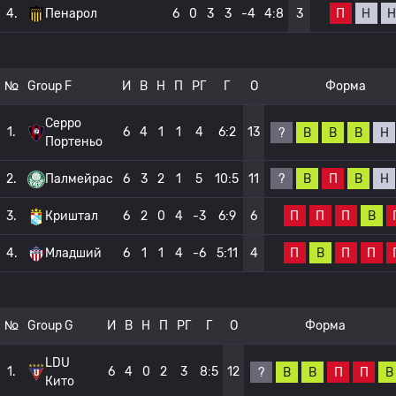
П
Н
Н
4.
Пенарол
6
0
3
3
-4
4:8
3
№
Group F
И
В
Н
П
РГ
Г
О
Форма
Серро
1.
6
4
1
1
4
6:2
13
?
В
В
В
Н
Портеньо
?
В
П
В
Н
2.
Палмейрас
6
3
2
1
5
10:5
11
П
П
П
В
3.
Криштал
6
2
0
4
-3
6:9
6
П
В
П
П
4.
Младший
6
1
1
4
-6
5:11
4
№
Group G
И
В
Н
П
РГ
Г
О
Форма
LDU
1.
6
4
0
2
3
8:5
12
?
В
В
П
П
В
Кито