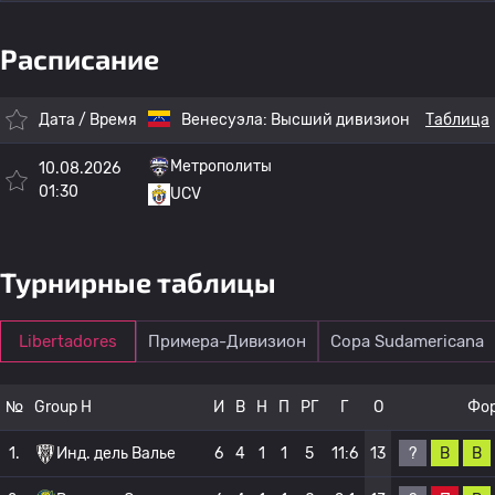
Расписание
Дата / Время
Венесуэла:
Высший дивизион
Таблица
Метрополиты
10.08.2026
01:30
UCV
Турнирные таблицы
Libertadores
Примера-Дивизион
Copa Sudamericana
№
Group H
И
В
Н
П
РГ
Г
О
Фо
?
В
В
1.
Инд. дель Валье
6
4
1
1
5
11:6
13