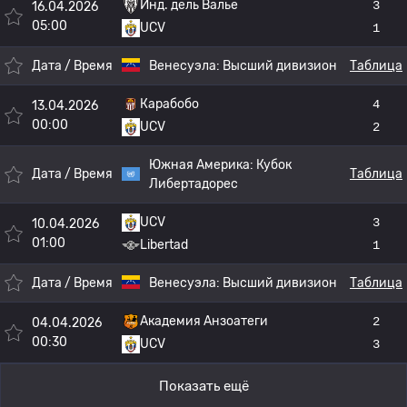
Инд. дель Валье
3
16.04.2026
05:00
UCV
1
Дата / Время
Венесуэла:
Высший дивизион
Таблица
Карабобо
4
13.04.2026
00:00
UCV
2
Южная Америка:
Кубок
Дата / Время
Таблица
Либертадорес
UCV
3
10.04.2026
01:00
Libertad
1
Дата / Время
Венесуэла:
Высший дивизион
Таблица
Академия Анзоатеги
2
04.04.2026
00:30
UCV
3
Показать ещё