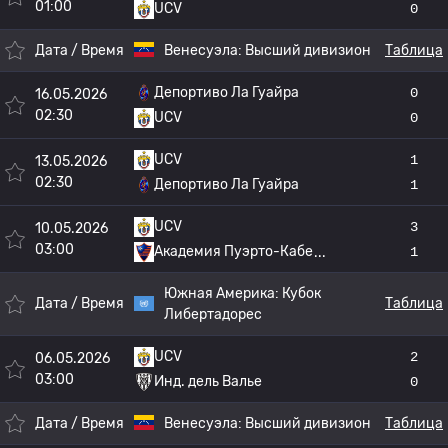
01:00
UCV
0
Дата / Время
Венесуэла:
Высший дивизион
Таблица
Депортиво Ла Гуайра
0
16.05.2026
02:30
UCV
0
UCV
1
13.05.2026
02:30
Депортиво Ла Гуайра
1
UCV
3
10.05.2026
03:00
Академия Пуэрто-Кабе
1
Южная Америка:
Кубок
Дата / Время
Таблица
Либертадорес
UCV
2
06.05.2026
03:00
Инд. дель Валье
0
Дата / Время
Венесуэла:
Высший дивизион
Таблица