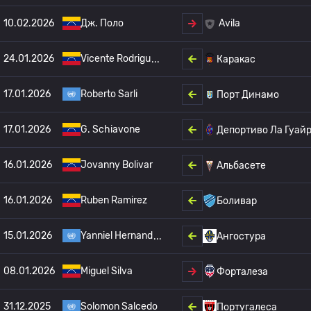
10.02.2026
Дж. Поло
Avila
24.01.2026
Vicente Rodrigu
Каракас
17.01.2026
Roberto Sarli
Порт Динамо
17.01.2026
G. Schiavone
Депортиво Ла Гуай
16.01.2026
Jovanny Bolivar
Альбасете
16.01.2026
Ruben Ramirez
Боливар
15.01.2026
Yanniel Hernand
Ангостура
08.01.2026
Miguel Silva
Форталеза
31.12.2025
Solomon Salcedo
Португалеса