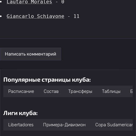
Lautaro Morales
 - 0
Giancarlo Schiavone
 - 11
Написать комментарий
Популярные страницы клуба:
Расписание
Состав
Трансферы
Таблицы
Бо
Лиги клуба:
Libertadores
Примера-Дивизион
Copa Sudamerican