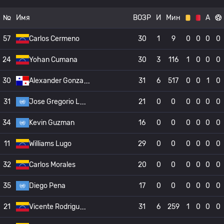
№
Имя
ВОЗР
И
Мин
А
57
Carlos Cermeno
30
1
9
0
0
0
0
24
Yohan Cumana
30
3
116
1
0
0
0
30
Alexander Gonza
31
6
517
0
0
1
0
31
Jose Gregorio L
21
0
0
0
0
0
0
34
Kevin Guzman
16
0
0
0
0
0
0
11
Williams Lugo
29
0
0
0
0
0
0
32
Carlos Morales
20
0
0
0
0
0
0
35
Diego Pena
17
0
0
0
0
0
0
21
Vicente Rodrigu
31
6
259
1
0
0
0