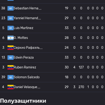
38
Sebastian Herna
19
0
0
0
0
0
0
23
Yanniel Hernand
29
0
0
0
0
0
0
5
Luis Martinez
33
0
0
0
0
0
0
6
G. Mottes
28
0
0
0
0
0
0
3
Серхио Рафаэль
24
0
0
0
0
0
0
13
Edwin Peraza
33
0
0
0
0
0
0
3
Ruben Ramirez
30
4
127
0
0
0
0
39
Solomon Salcedo
18
0
0
0
0
0
0
4
Daniel Velasque
29
3
270
1
0
0
0
Полузащитники