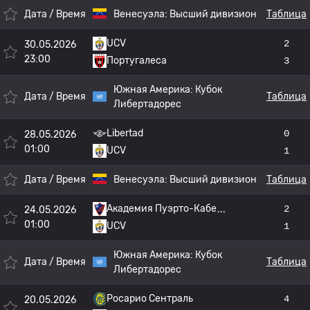
Дата / Время
Венесуэла:
Высший дивизион
Таблица
UCV
2
30.05.2026
23:00
Португалеса
3
Южная Америка:
Кубок
Дата / Время
Таблица
Либертадорес
Libertad
0
28.05.2026
01:00
UCV
1
Дата / Время
Венесуэла:
Высший дивизион
Таблица
Академия Пуэрто-Кабе
2
24.05.2026
01:00
UCV
1
Южная Америка:
Кубок
Дата / Время
Таблица
Либертадорес
Росарио Сентраль
4
20.05.2026