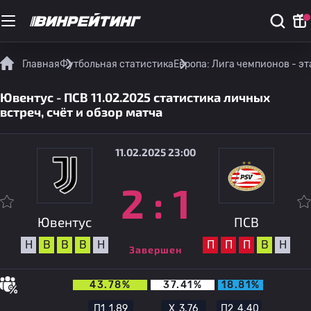
Главная
Футбольная статистика
Европа: Лига чемпионов - эт
Ювентус - ПСВ 11.02.2025 статистика личных
встреч, счёт и обзор матча
11.02.2025 23:00
2
:
1
Ювентус
ПСВ
Н
В
В
В
Н
П
П
П
В
Н
Завершен
43.78%
37.41%
18.81%
П1
1.89
Х
3.76
П2
4.40