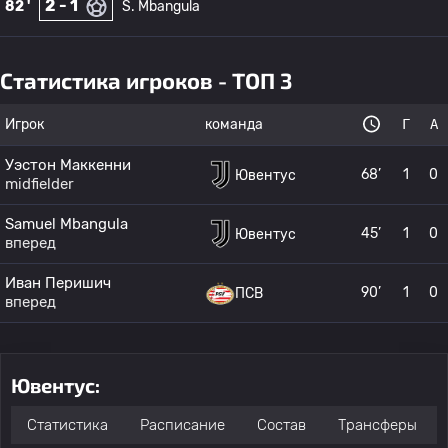
2 - 1
82 '
S. Mbangula
Статистика игроков - ТОП 3
Игрок
команда
Г
А
Уэстон Маккенни
68’
1
0
Ювентус
midfielder
Samuel Mbangula
45’
1
0
Ювентус
вперед
Иван Перишич
90’
1
0
ПСВ
вперед
Ювентус:
Статистика
Расписание
Состав
Трансферы