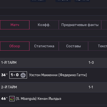
Матч
Коэфф.
Предматчевые факты
Обзор
Статистика
Составы
Текс
1-Й ТАЙМ
1-0
1 - 0
34 '
Уэстон Маккенни
(Федерико Гатти)
2-Й ТАЙМ
1-1
46 '
(S. Mbangula)
Кенан Йылдыз