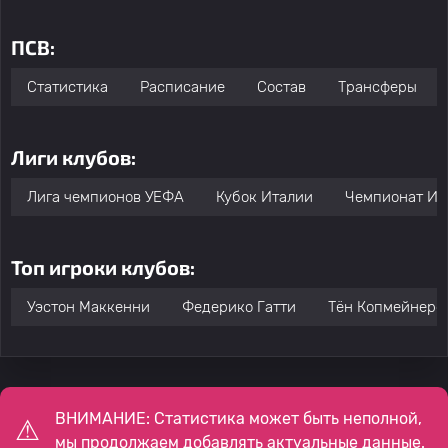
ПСВ:
Статистика
Расписание
Состав
Трансферы
Лиги клубов:
Лига чемпионов УЕФА
Кубок Италии
Чемпионат Ит
Топ игроки клубов:
Уэстон Маккенни
Федерико Гатти
Тён Копмейнерс
ВНИМАНИЕ: Статистика может быть неполной,
мы продолжаем добавлять актуальные данные.