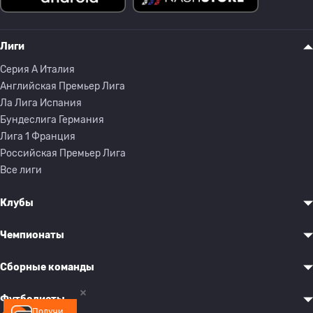
Лиги
Серия A Италия
Английская Премьер Лига
Ла Лига Испания
Бундеслига Германия
Лига 1 Франция
Российская Премьер Лига
Все лиги
Клубы
Чемпионаты
Сборные команды
Футболисты
Получи