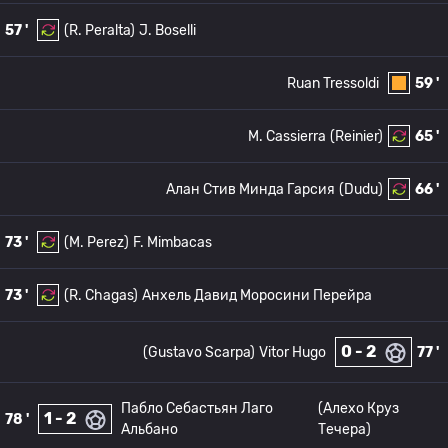
57 '
(R. Peralta)
J. Boselli
Ruan Tressoldi
59 '
M. Cassierra
(Reinier)
65 '
Алан Стив Минда Гарсия
(Dudu)
66 '
73 '
(M. Perez)
F. Mimbacas
73 '
(R. Chagas)
Анхель Давид Моросини Перейра
0 - 2
(Gustavo Scarpa)
Vitor Hugo
77 '
Пабло Себастьян Лаго
(Алехо Круз
1 - 2
78 '
Альбано
Течера)