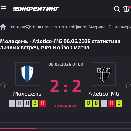
Главная
Футбольная статистика
Южная Америка: Южноамери
Молодежь - Atletico-MG 06.05.2026 статистика
личных встреч, счёт и обзор матча
06.05.2026 01:00
2
:
2
Молодежь
Atletico-MG
Н
Н
Н
В
П
В
В
Н
П
В
Завершен