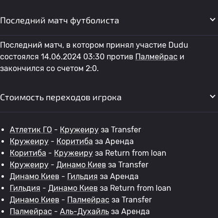
Последний матч футболиста
Последний матч, в котором принял участие Dudu
состоялся 14.06.2024 03:30 против
Палмейрас
и
закончился со счетом 2:0.
Стоимость переходов игрока
Атлетик ГО
-
Кружеиру
за Transfer
Кружеиру
-
Коритиба
за Аренда
Коритиба
-
Кружеиру
за Return from loan
Кружеиру
-
Динамо Киев
за Transfer
Динамо Киев
-
Гильдия
за Аренда
Гильдия
-
Динамо Киев
за Return from loan
Динамо Киев
-
Палмейрас
за Transfer
Палмейрас
-
Аль-Духайль
за Аренда