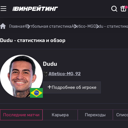
Главная
Футбольная статистика
Atletico-MG
Dudu - статистик
Dudu - статистика и обзор
Dudu
Atletico-MG, 92
Подробнее об игроке
Последние матчи
Карьера
Переходы
Спис