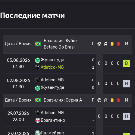
Последние матчи
Бразилия:
Кубок
Дата / Время
Г
И
Betano Do Brasil
Жувентуде
0
05.08.2026
0
0
0
0
В
01:30
Atletico-MG
1
Atletico-MG
0
02.08.2026
0
0
0
0
Н
01:30
Жувентуде
0
Дата / Время
Бразилия:
Серия А
Г
И
Atletico-MG
-
29.07.2026
0
0
0
0
Н
23:00
Брагантино
-
Палмейрас
1
27.07.2026