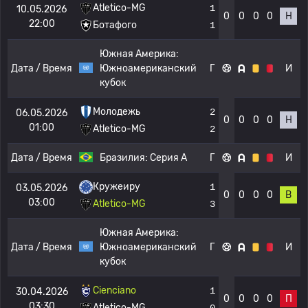
Atletico-MG
1
10.05.2026
0
0
0
0
Н
22:00
Ботафого
1
Южная Америка:
Дата / Время
Южноамериканский
Г
И
кубок
Молодежь
2
06.05.2026
0
0
0
0
Н
01:00
Atletico-MG
2
Дата / Время
Бразилия:
Серия А
Г
И
Кружеиру
1
03.05.2026
0
0
0
0
В
03:00
Atletico-MG
3
Южная Америка:
Дата / Время
Южноамериканский
Г
И
кубок
Cienciano
1
30.04.2026
0
0
0
0
П
03:30
Atletico-MG
0