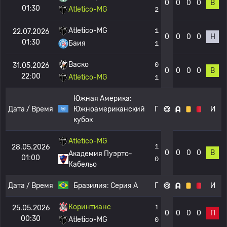
0
0
0
0
В
01:30
Atletico-MG
2
Atletico-MG
1
22.07.2026
0
0
0
0
Н
01:30
Баия
1
Васко
0
31.05.2026
0
0
0
0
В
22:00
Atletico-MG
1
Южная Америка:
Дата / Время
Южноамериканский
Г
И
кубок
Atletico-MG
1
28.05.2026
0
0
0
0
В
Академия Пуэрто-
01:00
0
Кабельо
Дата / Время
Бразилия:
Серия А
Г
И
Коринтианс
1
25.05.2026
0
0
0
0
П
00:30
Atletico-MG
0