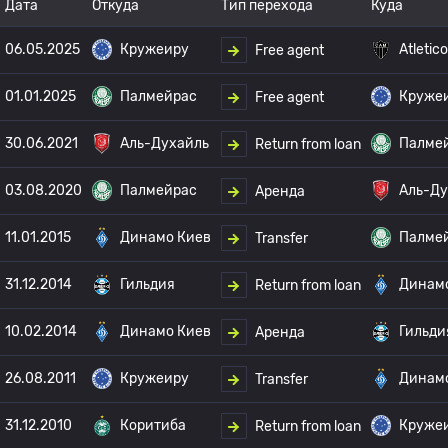
Дата
Откуда
Тип перехода
Куда
06.05.2025
Кружеиру
Atletic
Free agent
01.01.2025
Палмейрас
Круже
Free agent
30.06.2021
Аль-Духайль
Палме
Return from loan
03.08.2020
Палмейрас
Аль-Ду
Аренда
11.01.2015
Динамо Киев
Палме
Transfer
31.12.2014
Гильдия
Динам
Return from loan
10.02.2014
Динамо Киев
Гильди
Аренда
26.08.2011
Кружеиру
Динам
Transfer
31.12.2010
Коритиба
Круже
Return from loan