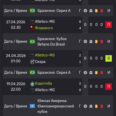
Дата / Время
Бразилия:
Серия А
Г
И
Atletico-MG
0
27.04.2026
0
0
0
0
П
02:30
Фламенго
4
Бразилия:
Кубок
Дата / Время
Г
И
Betano Do Brasil
Atletico-MG
2
24.04.2026
0
0
0
0
В
01:00
Сеара
1
Дата / Время
Бразилия:
Серия А
Г
И
Коритиба
2
19.04.2026
0
0
0
0
П
22:00
Atletico-MG
0
Южная Америка:
Дата / Время
Южноамериканский
Г
И
кубок