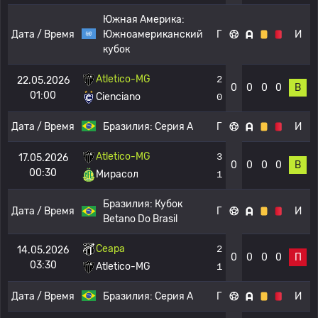
Южная Америка:
Дата / Время
Южноамериканский
Г
И
кубок
Atletico-MG
2
22.05.2026
0
0
0
0
В
01:00
Cienciano
0
Дата / Время
Бразилия:
Серия А
Г
И
Atletico-MG
3
17.05.2026
0
0
0
0
В
00:30
Мирасол
1
Бразилия:
Кубок
Дата / Время
Г
И
Betano Do Brasil
Сеара
2
14.05.2026
0
0
0
0
П
03:30
Atletico-MG
1
Дата / Время
Бразилия:
Серия А
Г
И