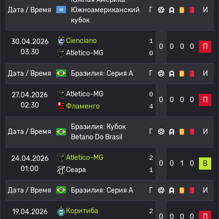
Дата / Время
Южноамериканский
Г
И
кубок
Cienciano
1
30.04.2026
0
0
0
0
П
03:30
Atletico-MG
0
Дата / Время
Бразилия:
Серия А
Г
И
Atletico-MG
0
27.04.2026
0
0
0
0
П
02:30
Фламенго
4
Бразилия:
Кубок
Дата / Время
Г
И
Betano Do Brasil
Atletico-MG
2
24.04.2026
0
0
1
0
В
01:00
Сеара
1
Дата / Время
Бразилия:
Серия А
Г
И
Коритиба
2
19.04.2026
0
0
0
0
П