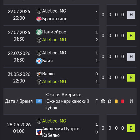
Atletico-MG
-
29.07.2026
0
0
0
0
Н
23:00
Брагантино
-
Палмейрас
1
27.07.2026
0
0
0
0
В
01:30
Atletico-MG
2
Atletico-MG
1
22.07.2026
0
0
0
0
Н
01:30
Баия
1
Васко
0
31.05.2026
0
0
0
0
В
22:00
Atletico-MG
1
Южная Америка:
Дата / Время
Южноамериканский
Г
И
кубок
Atletico-MG
1
28.05.2026
0
0
0
0
В
Академия Пуэрто-
01:00
0
Кабельо