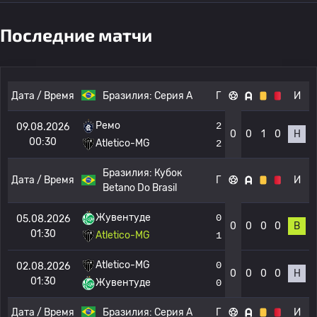
Последние матчи
Дата / Время
Бразилия:
Серия А
Г
И
Ремо
2
09.08.2026
0
0
1
0
Н
00:30
Atletico-MG
2
Бразилия:
Кубок
Дата / Время
Г
И
Betano Do Brasil
Жувентуде
0
05.08.2026
0
0
0
0
В
01:30
Atletico-MG
1
Atletico-MG
0
02.08.2026
0
0
0
0
Н
01:30
Жувентуде
0
Дата / Время
Бразилия:
Серия А
Г
И