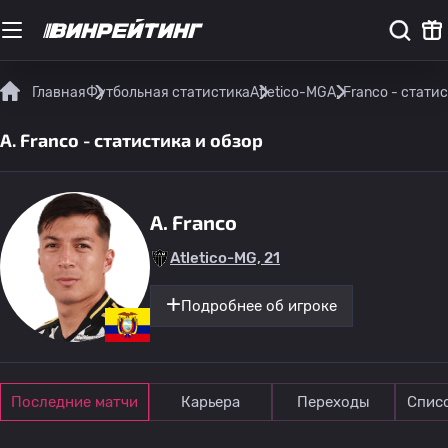
Главная
Футбольная статистика
Atletico-MG
A. Franco - стати
A. Franco - статистика и обзор
A. Franco
Atletico-MG, 21
Подробнее об игроке
Последние матчи
Карьера
Переходы
Спис