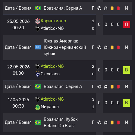
Дата / Время
Бразилия:
Серия А
Г
И
Коринтианс
1
25.05.2026
0
0
0
0
П
00:30
Atletico-MG
0
Южная Америка:
Дата / Время
Южноамериканский
Г
И
кубок
Atletico-MG
2
22.05.2026
0
0
0
0
В
01:00
Cienciano
0
Дата / Время
Бразилия:
Серия А
Г
И
Atletico-MG
3
17.05.2026
0
0
0
0
В
00:30
Мирасол
1
Бразилия:
Кубок
Дата / Время
Г
И
Betano Do Brasil