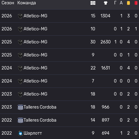
Сезон
Команда
Г
А
2026
Atletico-MG
15
1304
1
3
0
2026
Atletico-MG
10
0
1
2
1
2025
Atletico-MG
30
2630
1
0
4
0
2025
Atletico-MG
9
0
0
1
0
2024
Atletico-MG
22
1631
0
4
0
2024
Atletico-MG
7
0
0
0
0
2023
Atletico-MG
18
0
0
2
0
2023
Talleres Cordoba
18
966
0
2
0
2022
Talleres Cordoba
14
897
0
2
0
2022
Шарлотт
9
694
1
2
0