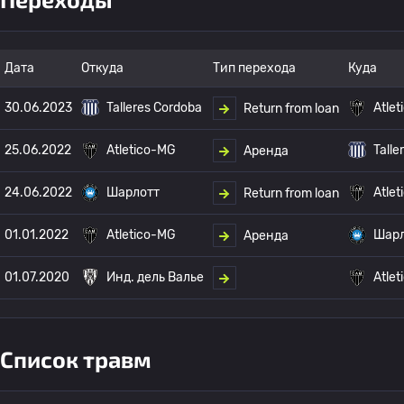
Дата
Откуда
Тип перехода
Куда
30.06.2023
Talleres Cordoba
Atle
Return from loan
25.06.2022
Atletico-MG
Talle
Аренда
24.06.2022
Шарлотт
Atle
Return from loan
01.01.2022
Atletico-MG
Шарл
Аренда
01.07.2020
Инд. дель Валье
Atle
Список травм