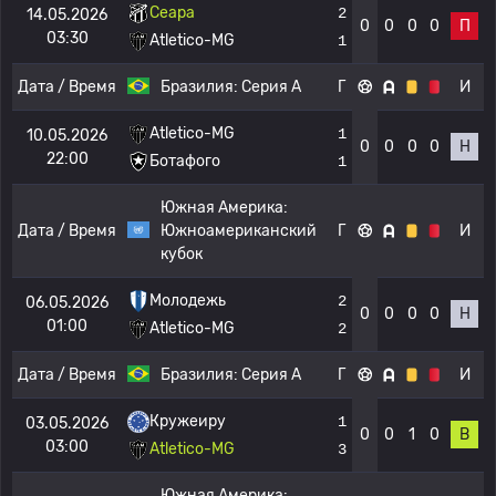
Сеара
2
14.05.2026
0
0
0
0
П
03:30
Atletico-MG
1
Дата / Время
Бразилия:
Серия А
Г
И
Atletico-MG
1
10.05.2026
0
0
0
0
Н
22:00
Ботафого
1
Южная Америка:
Дата / Время
Южноамериканский
Г
И
кубок
Молодежь
2
06.05.2026
0
0
0
0
Н
01:00
Atletico-MG
2
Дата / Время
Бразилия:
Серия А
Г
И
Кружеиру
1
03.05.2026
0
0
1
0
В
03:00
Atletico-MG
3
Южная Америка: