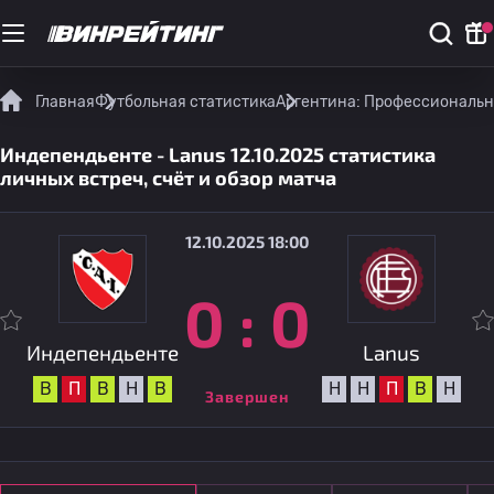
Главная
Футбольная статистика
Аргентина: Профессиональн
Индепендьенте - Lanus 12.10.2025 статистика
личных встреч, счёт и обзор матча
12.10.2025 18:00
0
:
0
Индепендьенте
Lanus
В
П
В
Н
В
Н
Н
П
В
Н
Завершен