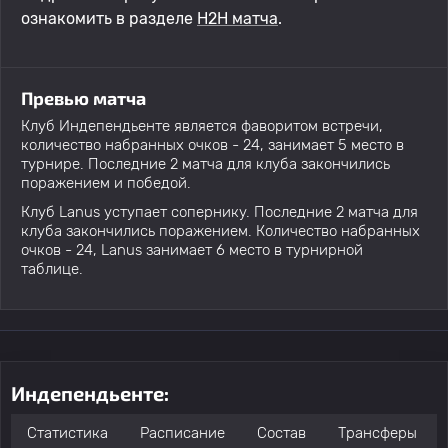
ознакомить в разделе
H2H матча
.
Превью матча
Клуб Индепендьенте является фаворитом встречи,
количество набранных очков - 24, занимает 5 место в
турнире. Последние 2 матча для клуба закончились
поражением и победой.
Клуб Lanus уступает сопернику. Последние 2 матча для
клуба закончились поражением. Количество набранных
очков - 24, Lanus занимает 6 место в турнирной
таблице.
Индепендьенте:
Статистика
Расписание
Состав
Трансферы