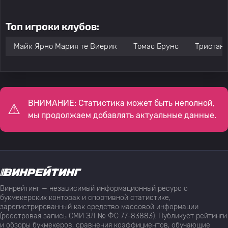
Топ игроки клубов:
Майк Ярно Мария те Виерик
Томас Брунс
Тристан 
ВНИМАНИЕ: Статистика может быть неполной,
мы продолжаем добавлять актуальные данные.
Винрейтинг — независимый информационный ресурс о
букмекерских конторах и спортивной статистике,
зарегистрированный как средство массовой информации
(реестровая запись СМИ ЭЛ № ФС 77-83883). Публикует рейтинги
и обзоры букмекеров, сравнения коэффициентов, обучающие