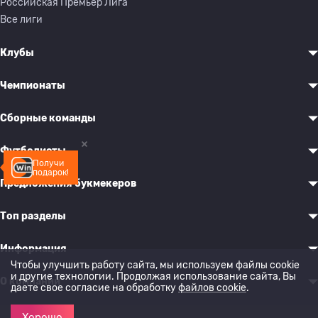
Российская Премьер Лига
Все лиги
Клубы
Чемпионаты
Сборные команды
Футболисты
Получи
подарок!
Предложения букмекеров
Топ разделы
Информация
Чтобы улучшить работу сайта, мы используем файлы cookie
и другие технологии. Продолжая использование сайта, Вы
О компании
даете свое согласие на обработку
файлов cookie
.
Хорошо