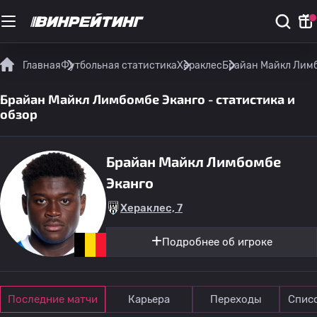
Главная
Футбольная статистика
Хераклес
Брайан Майкл Лимб
Брайан Майкл Лимбомбе Эканго - статистика и
обзор
Брайан Майкл Лимбомбе
Эканго
Хераклес, 7
Подробнее об игроке
Последние матчи
Карьера
Переходы
Спис