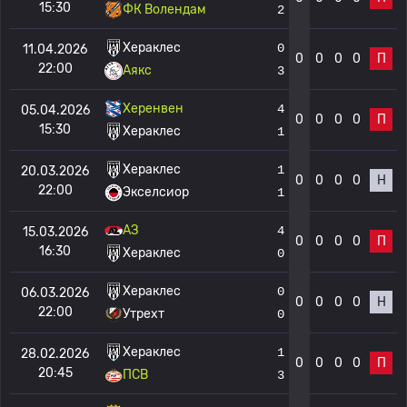
15:30
ФК Волендам
2
Хераклес
0
11.04.2026
0
0
0
0
П
22:00
Аякс
3
Херенвен
4
05.04.2026
0
0
0
0
П
15:30
Хераклес
1
Хераклес
1
20.03.2026
0
0
0
0
Н
22:00
Экселсиор
1
АЗ
4
15.03.2026
0
0
0
0
П
16:30
Хераклес
0
Хераклес
0
06.03.2026
0
0
0
0
Н
22:00
Утрехт
0
Хераклес
1
28.02.2026
0
0
0
0
П
20:45
ПСВ
3