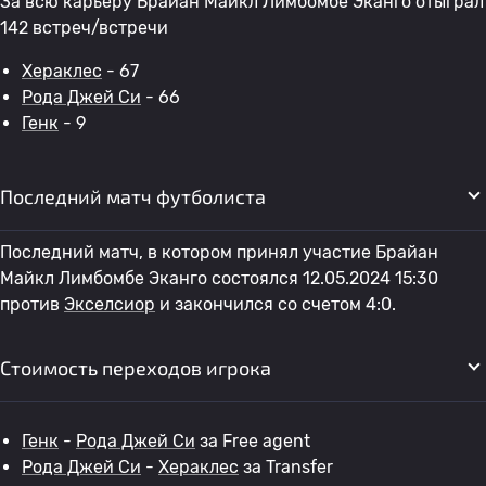
За всю карьеру Брайан Майкл Лимбомбе Эканго отыграл
142 встреч/встречи
Хераклес
- 67
Рода Джей Си
- 66
Генк
- 9
Последний матч футболиста
Последний матч, в котором принял участие Брайан
Майкл Лимбомбе Эканго состоялся 12.05.2024 15:30
против
Экселсиор
и закончился со счетом 4:0.
Стоимость переходов игрока
Генк
-
Рода Джей Си
за Free agent
Рода Джей Си
-
Хераклес
за Transfer