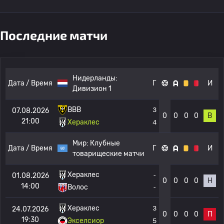
Последние матчи
Нидерланды:
Дата / Время
Г
И
Дивизион 1
ВВВ
3
07.08.2026
0
0
0
0
В
21:00
Хераклес
4
Мир:
Клубные
Дата / Время
Г
И
товарищеские матчи
Хераклес
-
01.08.2026
0
0
0
0
Н
14:00
Волос
-
Хераклес
3
24.07.2026
0
0
0
0
П
19:30
Экселсиор
5