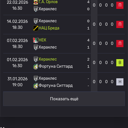
Г.А. Орлов
4
22.02.2026
0
0
0
0
П
16:30
Хераклес
0
Хераклес
0
14.02.2026
0
0
0
0
П
18:30
НАЦ Бреда
1
НЕК
4
07.02.2026
0
0
0
0
П
18:30
Хераклес
1
Хераклес
2
01.02.2026
0
0
0
0
В
16:30
Фортуна Ситтард
1
Хераклес
-
31.01.2026
0
0
0
0
Н
19:00
Фортуна Ситтард
-
Показать ещё