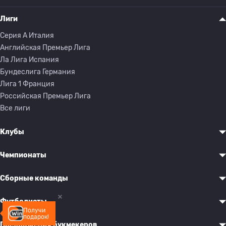
Лиги
Серия A Италия
Английская Премьер Лига
Ла Лига Испания
Бундеслига Германия
Лига 1 Франция
Российская Премьер Лига
Все лиги
Клубы
Чемпионаты
Сборные команды
Футболисты
Получи
подарок!
Предложения букмекеров