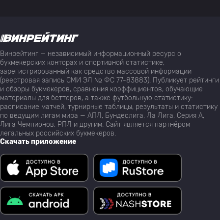
Винрейтинг — независимый информационный ресурс о
букмекерских конторах и спортивной статистике,
зарегистрированный как средство массовой информации
(реестровая запись СМИ ЭЛ № ФС 77-83883). Публикует рейтинги
и обзоры букмекеров, сравнения коэффициентов, обучающие
материалы для беттеров, а также футбольную статистику:
расписание матчей, турнирные таблицы, результаты и статистику
по ведущим лигам мира — АПЛ, Бундеслига, Ла Лига, Серия А,
Лига Чемпионов, РПЛ и другим. Сайт является партнёром
легальных российских букмекеров.
Скачать приложение