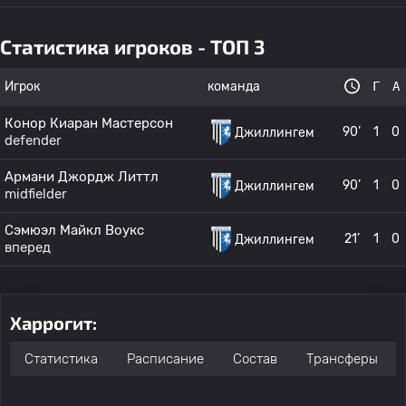
Статистика игроков - ТОП 3
Игрок
команда
Г
А
Конор Киаран Мастерсон
90’
1
0
Джиллингем
defender
Армани Джордж Литтл
90’
1
0
Джиллингем
midfielder
Сэмюэл Майкл Воукс
21’
1
0
Джиллингем
вперед
Харрогит:
Статистика
Расписание
Состав
Трансферы