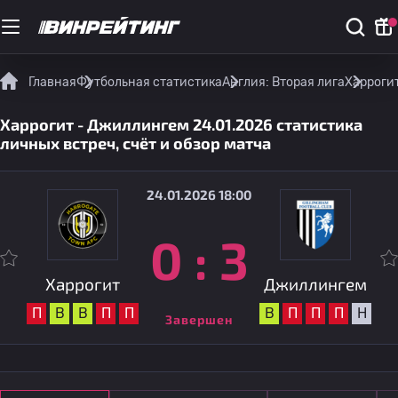
Главная
Футбольная статистика
Англия: Вторая лига
Харрогит
Харрогит - Джиллингем 24.01.2026 статистика
личных встреч, счёт и обзор матча
24.01.2026 18:00
0
:
3
Харрогит
Джиллингем
П
В
В
П
П
В
П
П
П
Н
Завершен