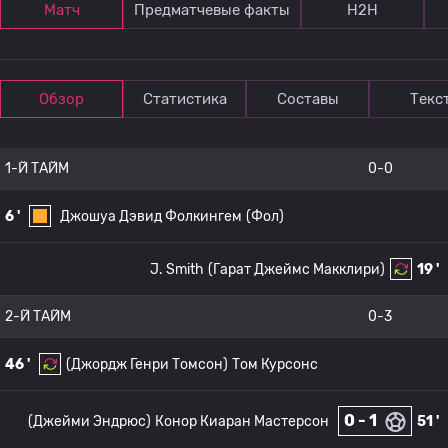
Матч
Предматчевые факты
Н2Н
Обзор
Статистика
Составы
Текс
1-Й ТАЙМ
0-0
6 '
Джошуа Дэвид Фолкингем
(Фол)
J. Smith
(Гарат Джеймс Макклири)
19 '
2-Й ТАЙМ
0-3
46 '
(Джордж Генри Томсон)
Том Курсонс
0 - 1
(Джейми Эндрюс)
Конор Киаран Мастерсон
51 '