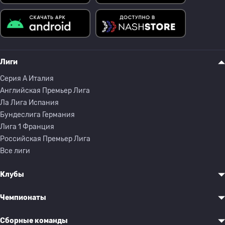
Лиги
Серия A Италия
Английская Премьер Лига
Ла Лига Испания
Бундеслига Германия
Лига 1 Франция
Российская Премьер Лига
Все лиги
Клубы
Чемпионаты
Сборные команды