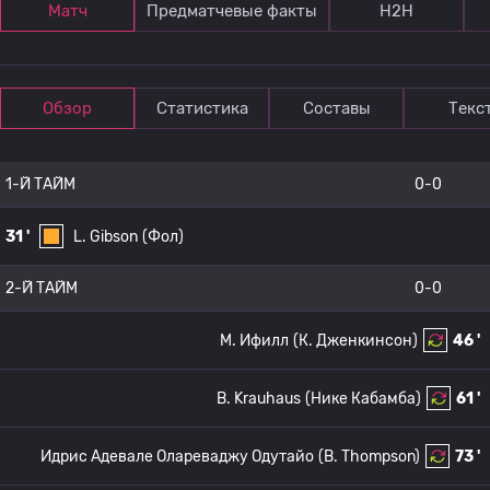
Матч
Предматчевые факты
Н2Н
Обзор
Статистика
Составы
Текс
1-Й ТАЙМ
0-0
31 '
L. Gibson
(Фол)
2-Й ТАЙМ
0-0
M. Ифилл
(К. Дженкинсон)
46 '
B. Krauhaus
(Нике Кабамба)
61 '
Идрис Адевале Олареваджу Одутайо
(B. Thompson)
73 '