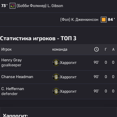
73 '
(Бобби Фолкнер)
L. Gibson
(Фол)
К. Дженкинсон
84 '
Статистика игроков - ТОП 3
Игрок
команда
Г
А
Henry Gray
90’
0
0
Харрогит
goalkeeper
Chanse Headman
90’
0
0
Харрогит
C. Heffernan
90’
0
0
Харрогит
defender
Харрогит: