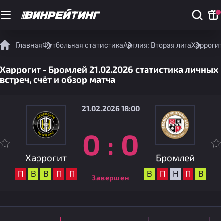
Главная
Футбольная статистика
Англия: Вторая лига
Харрогит
Харрогит - Бромлей 21.02.2026 статистика личных
встреч, счёт и обзор матча
21.02.2026 18:00
0
:
0
Харрогит
Бромлей
П
В
В
П
П
В
П
Н
П
В
Завершен