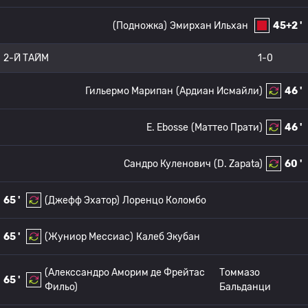
(Подножка)
Эмирхан Ильхан
45+2 '
2-Й ТАЙМ
1-0
Гильермо Марипан
(Ардиан Исмайли)
46 '
E. Ebosse
(Маттео Прати)
46 '
Сандро Куленович
(D. Zapata)
60 '
65 '
(Джефф Эхатор)
Лоренцо Коломбо
65 '
(Жуниор Мессиас)
Калеб Экубан
(Алекссандро Аморим де Фрейтас
Томмазо
65 '
Фильо)
Бальданци