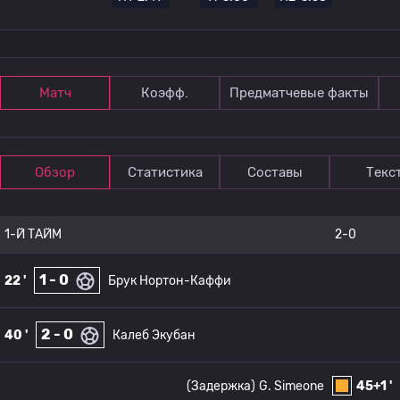
Матч
Коэфф.
Предматчевые факты
Обзор
Статистика
Составы
Текс
1-Й ТАЙМ
2-0
1 - 0
22 '
Брук Нортон-Каффи
2 - 0
40 '
Калеб Экубан
(Задержка)
G. Simeone
45+1 '