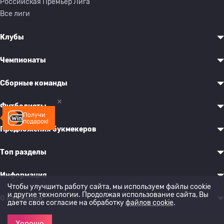
Российская Премьер Лига
Все лиги
Клубы
Чемпионаты
Сборные команды
Футболисты
Получи
подарок!
Предложения букмекеров
Топ разделы
Информация
Чтобы улучшить работу сайта, мы используем файлы cookie
и другие технологии. Продолжая использование сайта, Вы
О компании
даете свое согласие на обработку
файлов cookie
.
Хорошо