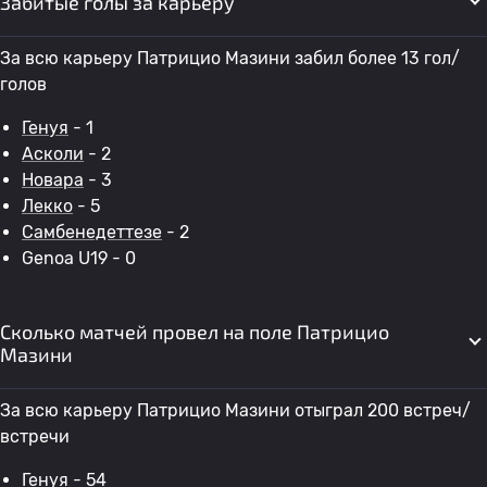
Забитые голы за карьеру
За всю карьеру Патрицио Мазини забил более 13 гол/
голов
Генуя
- 1
Асколи
- 2
Новара
- 3
Лекко
- 5
Самбенедеттезе
- 2
Genoa U19 - 0
Сколько матчей провел на поле Патрицио
Мазини
За всю карьеру Патрицио Мазини отыграл 200 встреч/
встречи
Генуя
- 54