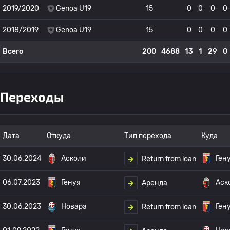
2019/2020
Genoa U19
15
0
0
0
0
2018/2019
Genoa U19
15
0
0
0
0
Всего
200
4688
13
1
29
0
Переходы
Дата
Откуда
Тип перехода
Куда
30.06.2024
Асколи
Ген
Return from loan
06.07.2023
Генуя
Аск
Аренда
30.06.2023
Новара
Ген
Return from loan