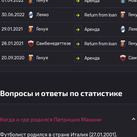
01.09.2022
Генуя
Нов
Аренда
30.06.2022
Лекко
Ген
Return from loan
29.01.2021
Генуя
Лек
Аренда
28.01.2021
Самбенедеттезе
Ген
Return from loan
20.09.2020
Генуя
Сам
Аренда
Вопросы и ответы по статистике
Когда и где родился Патрицио Мазини
Футболист родился в стране Италия (27.01.2001).