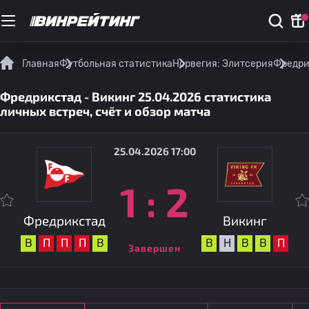
Главная
Футбольная статистика
Норвегия: Элитсерия
Фредрик
Фредрикстад - Викинг 25.04.2026 статистика
личных встреч, счёт и обзор матча
25.04.2026 17:00
1
:
2
Фредрикстад
Викинг
В
П
П
П
В
В
Н
В
В
П
Завершен