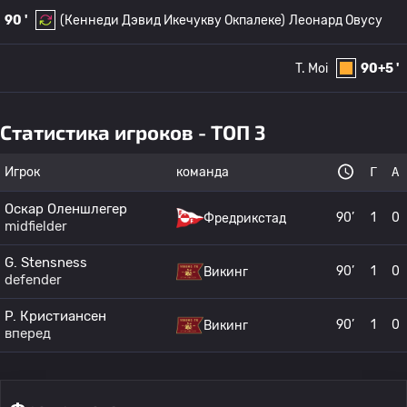
90 '
(Кеннеди Дэвид Икечукву Окпалеке)
Леонард Овусу
T. Moi
90+5 '
Статистика игроков - ТОП 3
Игрок
команда
Г
А
Оскар Оленшлегер
90’
1
0
Фредрикстад
midfielder
G. Stensness
90’
1
0
Викинг
defender
P. Кристиансен
90’
1
0
Викинг
вперед