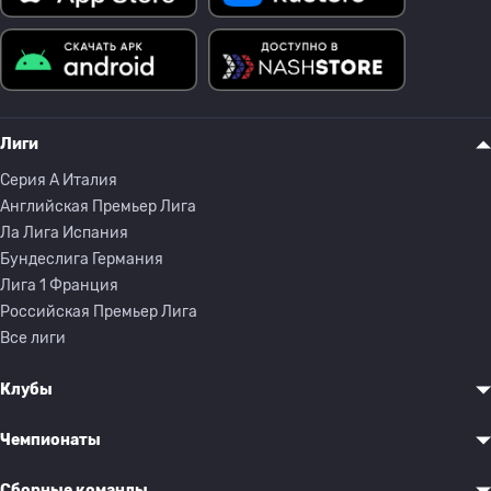
Лиги
Серия A Италия
Английская Премьер Лига
Ла Лига Испания
Бундеслига Германия
Лига 1 Франция
Российская Премьер Лига
Все лиги
Клубы
Чемпионаты
Сборные команды