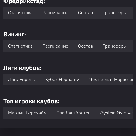
Фредрикстад:
Статистика
Расписание
Состав
Трансферы
Викинг:
Статистика
Расписание
Состав
Трансферы
Лиги клубов:
Лига Европы
Кубок Норвегии
Чемпионат Норвегии:
Топ игроки клубов:
Мартин Бёрсхайм
Оле Лангбротен
Øystein Øvretveit