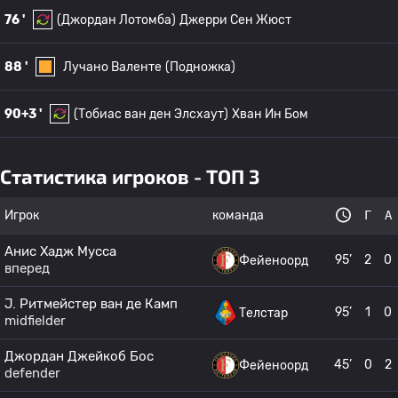
76 '
(Джордан Лотомба)
Джерри Сен Жюст
88 '
Лучано Валенте
(Подножка)
90+3 '
(Тобиас ван ден Элсхаут)
Хван Ин Бом
Статистика игроков - ТОП 3
Игрок
команда
Г
А
Анис Хадж Мусса
95’
2
0
Фейеноорд
вперед
J. Ритмейстер ван де Камп
95’
1
0
Телстар
midfielder
Джордан Джейкоб Бос
45’
0
2
Фейеноорд
defender