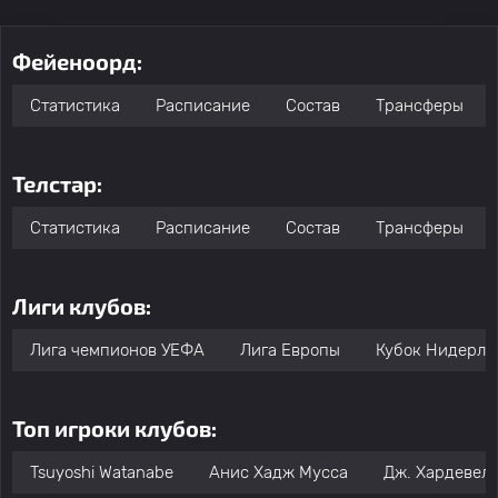
Фейеноорд:
Статистика
Расписание
Состав
Трансферы
Телстар:
Статистика
Расписание
Состав
Трансферы
Лиги клубов:
Лига чемпионов УЕФА
Лига Европы
Кубок Нидерла
Топ игроки клубов:
Tsuyoshi Watanabe
Анис Хадж Мусса
Дж. Хардевел