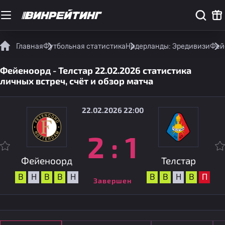
Главная
Футбольная статистика
Нидерланды: Эредивизи
Фейе
Фейеноорд - Телстар 22.02.2026 статистика
личных встреч, счёт и обзор матча
22.02.2026 22:00
2
:
1
Фейеноорд
Телстар
В
Н
В
В
Н
В
В
Н
В
П
Завершен