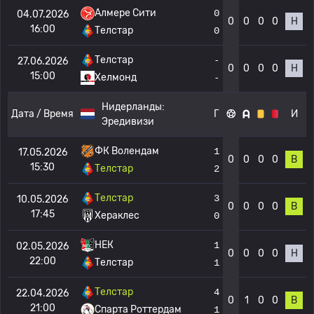
Алмере Сити
0
04.07.2026
0
0
0
0
Н
16:00
Телстар
0
Телстар
-
27.06.2026
0
0
0
0
Н
15:00
Хелмонд
-
Нидерланды:
Дата / Время
Г
И
Эредивизи
ФК Волендам
1
17.05.2026
0
0
0
0
В
15:30
Телстар
2
Телстар
3
10.05.2026
0
0
0
0
В
17:45
Хераклес
0
НЕК
1
02.05.2026
0
0
0
0
Н
22:00
Телстар
1
Телстар
4
22.04.2026
0
1
0
0
В
21:00
Спарта Роттердам
1