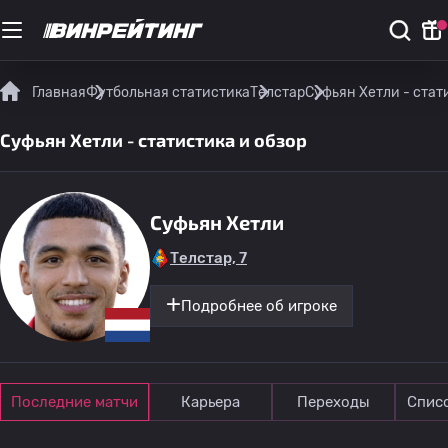
Главная
Футбольная статистика
Телстар
Суфьян Хетли - стат
Суфьян Хетли - статистика и обзор
Суфьян Хетли
Телстар, 7
Подробнее об игроке
Последние матчи
Карьера
Переходы
Спис