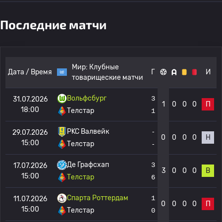
Последние матчи
Мир:
Клубные
Дата / Время
Г
И
товарищеские матчи
Вольфсбург
3
31.07.2026
1
0
0
0
П
18:00
Телстар
1
РKC Валвейк
-
29.07.2026
0
0
0
0
Н
15:00
Телстар
-
Де Графсхап
3
17.07.2026
3
0
0
0
В
15:00
Телстар
6
Спарта Роттердам
1
11.07.2026
0
0
0
0
П
15:00
Телстар
0