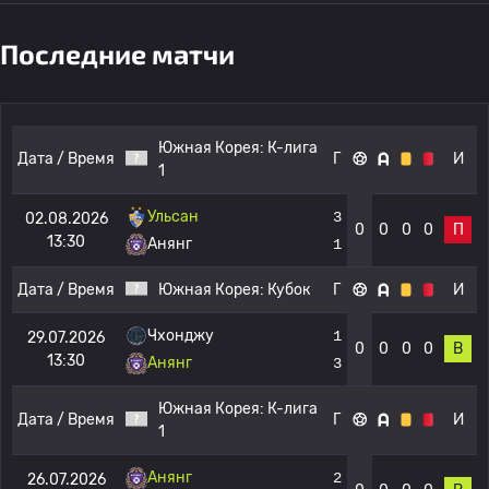
Последние матчи
Южная Корея:
К-лига
Дата / Время
Г
И
1
Ульсан
3
02.08.2026
0
0
0
0
П
13:30
Анянг
1
Дата / Время
Южная Корея:
Кубок
Г
И
Чхонджу
1
29.07.2026
0
0
0
0
В
13:30
Анянг
3
Южная Корея:
К-лига
Дата / Время
Г
И
1
Анянг
2
26.07.2026