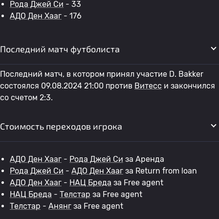
Рода Джей Си
- 33
АДО Ден Хааг
- 176
Последний матч футболиста
Последний матч, в котором принял участие D. Bakker
состоялся 09.08.2024 21:00 против
Витесс
и закончился
со счетом 2:3.
Стоимость переходов игрока
АДО Ден Хааг
-
Рода Джей Си
за Аренда
Рода Джей Си
-
АДО Ден Хааг
за Return from loan
АДО Ден Хааг
-
НАЦ Бреда
за Free agent
НАЦ Бреда
-
Телстар
за Free agent
Телстар
-
Анянг
за Free agent