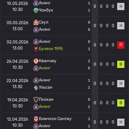
Анянг
1
10.05.2026
0
0
0
0
Н
10:30
Чонбук
1
Сеул
0
05.05.2026
0
0
0
0
Н
13:00
Анянг
0
Анянг
0
02.05.2026
0
0
0
0
П
13:00
Бучеон 1995
1
Кванчжу
2
26.04.2026
0
0
0
0
В
10:30
Анянг
5
Анянг
1
22.04.2026
0
0
0
0
Н
13:30
Ульсан
1
Пхохан
0
19.04.2026
0
0
0
0
В
10:30
Анянг
1
Кимчхон Сангму
1
12.04.2026
0
0
0
0
Н
10:30
Анянг
1