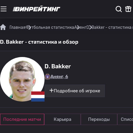
Главная
Футбольная статистика
Анянг
D. Bakker - статистика
D. Bakker - статистика и обзор
D. Bakker
Анянг, 6
Подробнее об игроке
Последние матчи
Карьера
Переходы
Спис