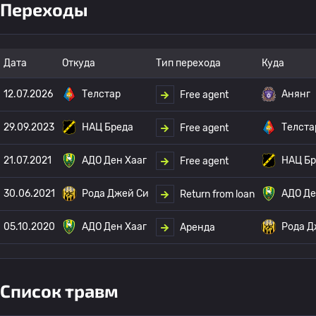
Переходы
Дата
Откуда
Тип перехода
Куда
12.07.2026
Телстар
Анянг
Free agent
29.09.2023
НАЦ Бреда
Телста
Free agent
21.07.2021
АДО Ден Хааг
НАЦ Бр
Free agent
30.06.2021
Рода Джей Си
АДО Де
Return from loan
05.10.2020
АДО Ден Хааг
Рода Д
Аренда
Список травм