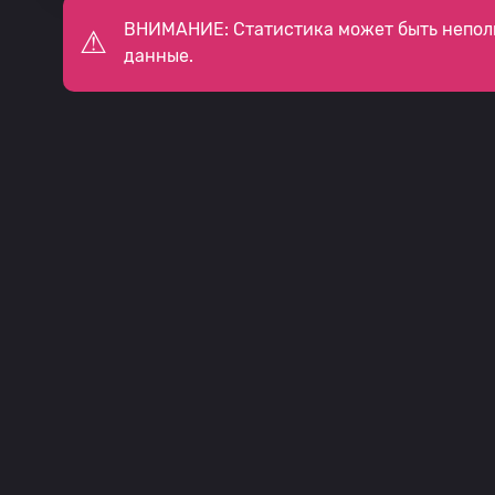
ВНИМАНИЕ: Статистика может быть непол
данные.