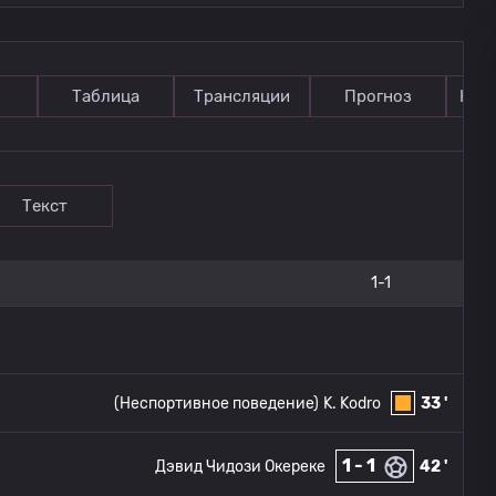
Таблица
Трансляции
Прогноз
Ком
Текст
1-1
(Неспортивное поведение)
K. Kodro
33 '
1 - 1
Дэвид Чидози Окереке
42 '