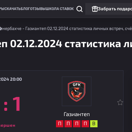
Забрать подар
РЫ
СКАЧАТЬ
БЛОГ
ОТЗЫВЫ
ШКОЛА СТАВОК
енербахче - Газиантеп 02.12.2024 статистика личных встреч, счё
п 02.12.2024 статистика л
2024 20:00
:
1
Лига Европы
Матч дня
Ягеллония
06.08
19:00
Рейнджерс
Газиантеп
П
П
П
П
В
вершен