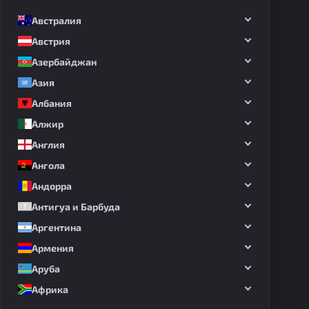
Австралия
Австрия
Азербайджан
Азия
Албания
Алжир
Англия
Ангола
Андорра
Антигуа и Барбуда
Аргентина
Армения
Аруба
Африка