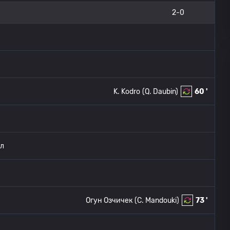
2-0
K. Kodro
(Q. Daubin)
60 '
л
Огун Озчичек
(C. Mandouki)
73 '