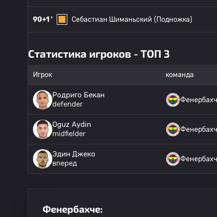
90+1 '
Себастиан Шиманьский
(Подножка)
Статистика игроков - ТОП 3
Игрок
команда
Родриго Бекан
Фенербах
defender
Oguz Aydin
Фенербах
midfielder
Эдин Джеко
Фенербах
вперед
Фенербахче: