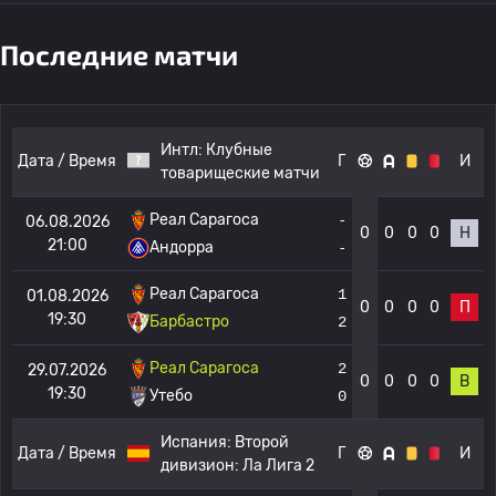
Последние матчи
Интл:
Клубные
Дата / Время
Г
И
товарищеские матчи
Реал Сарагоса
-
06.08.2026
0
0
0
0
Н
21:00
Андорра
-
Реал Сарагоса
1
01.08.2026
0
0
0
0
П
19:30
Барбастро
2
Реал Сарагоса
2
29.07.2026
0
0
0
0
В
19:30
Утебо
0
Испания:
Второй
Дата / Время
Г
И
дивизион: Ла Лига 2