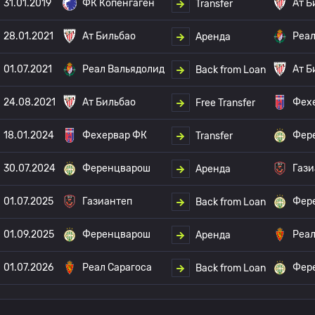
31.01.2019
ФК Копенгаген
Ат Б
Transfer
28.01.2021
Ат Бильбао
Реал
Аренда
01.07.2021
Реал Вальядолид
Ат Б
Back from Loan
24.08.2021
Ат Бильбао
Фех
Free Transfer
18.01.2024
Фехервар ФК
Фер
Transfer
30.07.2024
Ференцварош
Гази
Аренда
01.07.2025
Газиантеп
Фер
Back from Loan
01.09.2025
Ференцварош
Реал
Аренда
01.07.2026
Реал Сарагоса
Фер
Back from Loan