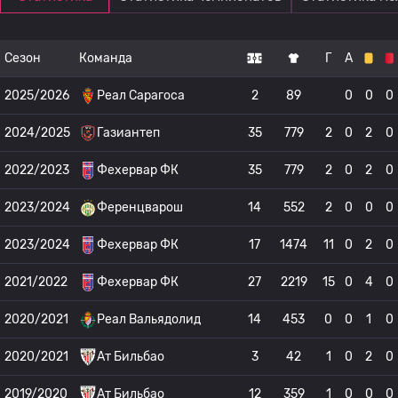
Сезон
Команда
Г
А
2025/2026
Реал Сарагоса
2
89
0
0
0
2024/2025
Газиантеп
35
779
2
0
2
0
2022/2023
Фехервар ФК
35
779
2
0
2
0
2023/2024
Ференцварош
14
552
2
0
0
0
2023/2024
Фехервар ФК
17
1474
11
0
2
0
2021/2022
Фехервар ФК
27
2219
15
0
4
0
2020/2021
Реал Вальядолид
14
453
0
0
1
0
2020/2021
Ат Бильбао
3
42
1
0
2
0
2019/2020
Ат Бильбао
12
359
1
0
0
0