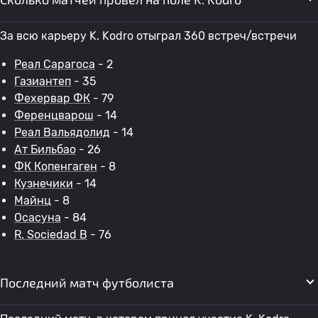
За всю карьеру K. Kodro отыграл 360 встреч/встречи
Реал Сарагоса
- 2
Газиантеп
- 35
Фехервар ФК
- 79
Ференцварош
- 14
Реал Вальядолид
- 14
Ат Бильбао
- 26
ФК Копенгаген
- 8
Кузнечики
- 14
Майнц
- 8
Осасуна
- 84
R. Sociedad B
- 76
Последний матч футболиста