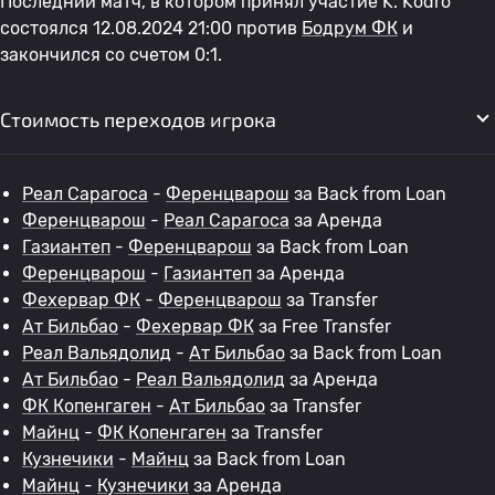
Последний матч, в котором принял участие K. Kodro
состоялся 12.08.2024 21:00 против
Бодрум ФК
и
закончился со счетом 0:1.
Стоимость переходов игрока
Реал Сарагоса
-
Ференцварош
за Back from Loan
Ференцварош
-
Реал Сарагоса
за Аренда
Газиантеп
-
Ференцварош
за Back from Loan
Ференцварош
-
Газиантеп
за Аренда
Фехервар ФК
-
Ференцварош
за Transfer
Ат Бильбао
-
Фехервар ФК
за Free Transfer
Реал Вальядолид
-
Ат Бильбао
за Back from Loan
Ат Бильбао
-
Реал Вальядолид
за Аренда
ФК Копенгаген
-
Ат Бильбао
за Transfer
Майнц
-
ФК Копенгаген
за Transfer
Кузнечики
-
Майнц
за Back from Loan
Майнц
-
Кузнечики
за Аренда