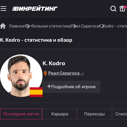
Главная
Футбольная статистика
Реал Сарагоса
K. Kodro - ста
K. Kodro - статистика и обзор
K. Kodro
Реал Сарагоса, -
Подробнее об игроке
Последние матчи
Карьера
Переходы
Спис