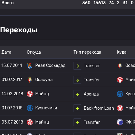
Всего
360
15613
74
2
31
0
Переходы
Дата
Откуда
Тип перехода
Куда
15.07.2014
Реал Сосьедад
Оса
Transfer
01.07.2017
Осасуна
Май
Transfer
14.02.2018
Майнц
Куз
Аренда
01.07.2018
Кузнечики
Май
Back from Loan
03.07.2018
Майнц
ФК К
Transfer