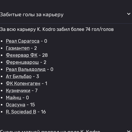
Забитые голы за карьеру
За всю карьеру K. Kodro забил более 74 гол/голов
Реал Сарагоса
- 0
Газиантеп
- 2
Фехервар ФК
- 28
Ференцварош
- 2
Реал Вальядолид
- 0
Ат Бильбао
- 3
ФК Копенгаген
- 1
Кузнечики
- 7
Майнц
- 0
Осасуна
- 15
R. Sociedad B
- 16
Сколько матчей провел на поле K. Kodro