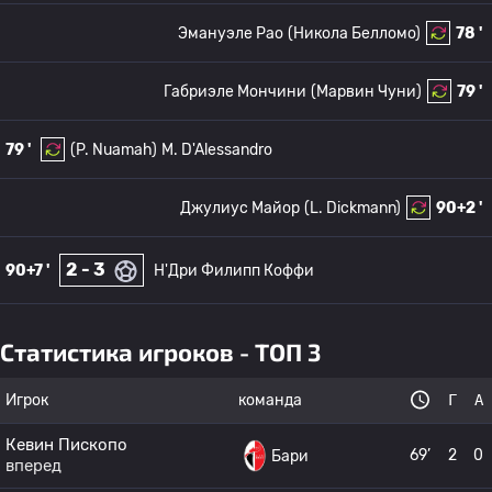
Эмануэле Рао
(Никола Белломо)
78 '
Габриэле Мончини
(Марвин Чуни)
79 '
79 '
(P. Nuamah)
M. D'Alessandro
Джулиус Майор
(L. Dickmann)
90+2 '
2 - 3
90+7 '
Н'Дри Филипп Коффи
Статистика игроков - ТОП 3
Игрок
команда
Г
А
Кевин Пископо
69’
2
0
Бари
вперед