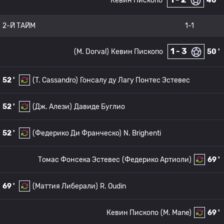
Кевин Пископо
40 '
2-Й ТАЙМ
1-1
1 - 3
(M. Dorval)
Кевин Пископо
50 '
52 '
(T. Cassandro)
Гонсалу ду Лагу Понтес Эстевес
52 '
(Дж. Алези)
Давиде Буглио
52 '
(Федерико Ди Франческо)
N. Brighenti
Томас Фонсека Эстевес
(Федерико Артиоли)
69 '
69 '
(Маттия Либерали)
R. Oudin
Кевин Пископо
(M. Mane)
69 '