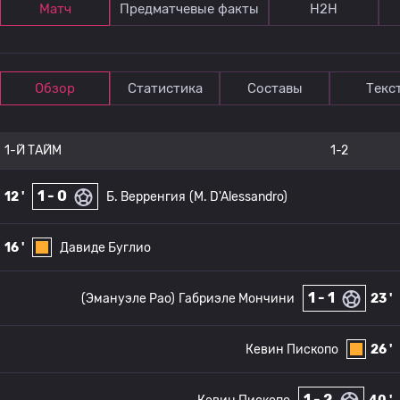
Матч
Предматчевые факты
Н2Н
Обзор
Статистика
Составы
Текс
1-Й ТАЙМ
1-2
1 - 0
12 '
Б. Верренгия
(M. D'Alessandro)
16 '
Давиде Буглио
1 - 1
(Эмануэле Рао)
Габриэле Мончини
23 '
Кевин Пископо
26 '
1 - 2