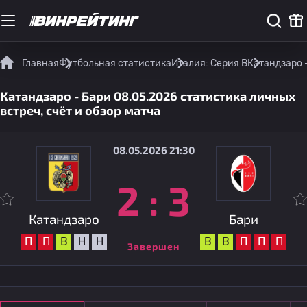
Главная
Футбольная статистика
Италия: Серия B
Катандзаро -
Катандзаро - Бари 08.05.2026 статистика личных
встреч, счёт и обзор матча
08.05.2026 21:30
2
:
3
Катандзаро
Бари
П
П
В
Н
Н
В
В
П
П
П
Завершен