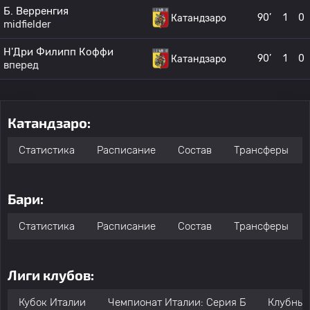
Б. Верренгия
90’
1
0
Катандзаро
midfielder
Н'Дри Филипп Коффи
90’
1
0
Катандзаро
вперед
Катандзаро:
Статистика
Расписание
Состав
Трансферы
Бари:
Статистика
Расписание
Состав
Трансферы
Лиги клубов:
Кубок Италии
Чемпионат Италии: Серия Б
Клубные