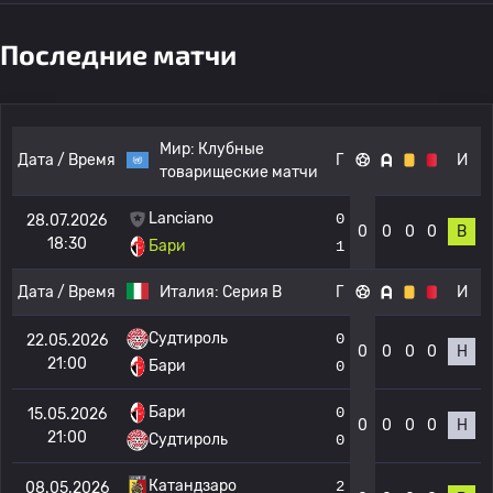
Последние матчи
Мир:
Клубные
Дата / Время
Г
И
товарищеские матчи
Lanciano
0
28.07.2026
0
0
0
0
В
18:30
Бари
1
Дата / Время
Италия:
Серия B
Г
И
Судтироль
0
22.05.2026
0
0
0
0
Н
21:00
Бари
0
Бари
0
15.05.2026
0
0
0
0
Н
21:00
Судтироль
0
Катандзаро
2
08.05.2026