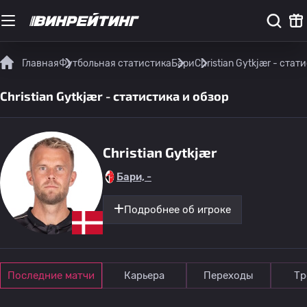
Главная
Футбольная статистика
Бари
Christian Gytkjær - стат
Christian Gytkjær - статистика и обзор
Christian Gytkjær
Бари, -
Подробнее об игроке
Последние матчи
Карьера
Переходы
Тр