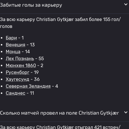
Забитые голы за карьеру
За всю карьеру Christian Gytkjær забил более 155 гол/
голов
Бари
- 1
Венеция
- 13
Монца
- 14
Лех Познань
- 55
Мюнхен 1860
- 2
Русенборг
- 19
Хаугесунд
- 36
Северная Зеландия
- 4
Санднес
- 11
Сколько матчей провел на поле Christian Gytkjær
За всю карьеру Christian Gytkjær отыграл 421 встреч/