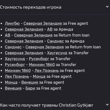
Стоимость переходов игрока
Лингбю
-
Северная Зеландия
за Free agent
Северная Зеландия
-
AB
за Аренда
AB
-
Северная Зеландия
за Return from loan
Северная Зеландия
-
Санднес
за Аренда
Санднес
-
Северная Зеландия
за Return from loan
Северная Зеландия
-
Хаугесунд
за Transfer
Хаугесунд
-
Русенборг
за Transfer
Русенборг
-
Мюнхен 1860
за Transfer
Мюнхен 1860
-
Лех Познань
за Free agent
Лех Познань
-
Монца
за Free agent
Монца
-
Венеция
за Free agent
Венеция
-
Бари
за Free agent
Как часто получает травмы Christian Gytkjær