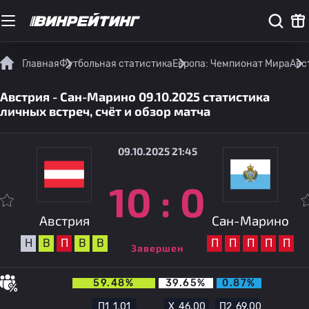
Главная
Футбольная статистика
Европа: Чемпионат Мира
Авс
Австрия - Сан-Марино 09.10.2025 статистика
личных встреч, счёт и обзор матча
09.10.2025 21:45
10
:
0
Австрия
Сан-Марино
Н
В
П
В
В
П
П
П
П
П
Завершен
59.48%
39.65%
0.87%
П1
1.01
Х
46.00
П2
69.00