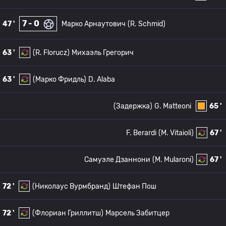
7 - 0
47 '
Марко Арнаутович
(R. Schmid)
63 '
(R. Florucz)
Михаэль Грегорич
63 '
(Марко Фридль)
D. Alaba
(Задержка)
G. Matteoni
65 '
F. Berardi
(M. Vitaioli)
67 '
Самуэле Дзаннони
(M. Mularoni)
67 '
72 '
(Николаус Вурмбранд)
Штефан Пош
72 '
(Флориан Гриллитш)
Марсель Забитцер