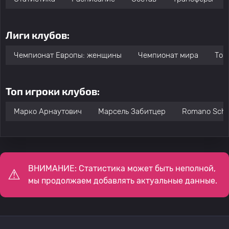
Лиги клубов:
Чемпионат Европы: женщины
Чемпионат мира
Тов
Топ игроки клубов:
Марко Арнаутович
Марсель Забитцер
Romano Sch
ВНИМАНИЕ: Статистика может быть неполной,
мы продолжаем добавлять актуальные данные.