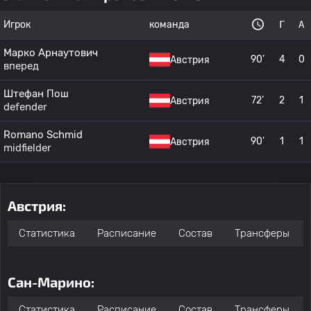
Игрок
команда
Г
А
Марко Арнаутович
90’
4
0
Австрия
вперед
Штефан Пош
72’
2
1
Австрия
defender
Romano Schmid
90’
1
1
Австрия
midfielder
Австрия:
Статистика
Расписание
Состав
Трансферы
Сан-Марино:
Статистика
Расписание
Состав
Трансферы