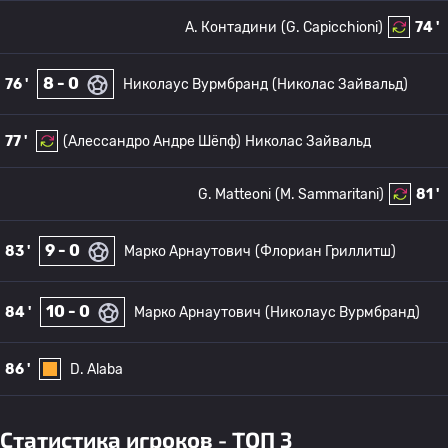
A. Контадини
(G. Capicchioni)
74 '
8 - 0
76 '
Николаус Вурмбранд
(Николас Зайвальд)
77 '
(Алессандро Андре Шёпф)
Николас Зайвальд
G. Matteoni
(M. Sammaritani)
81 '
9 - 0
83 '
Марко Арнаутович
(Флориан Гриллитш)
10 - 0
84 '
Марко Арнаутович
(Николаус Вурмбранд)
86 '
D. Alaba
Статистика игроков - ТОП 3