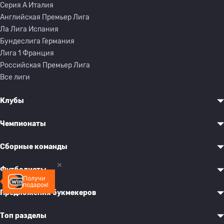
Серия A Италия
Английская Премьер Лига
Ла Лига Испания
Бундеслига Германия
Лига 1 Франция
Российская Премьер Лига
Все лиги
Клубы
Чемпионаты
Сборные команды
Футболисты
Получи
подарок!
Предложения букмекеров
Топ разделы