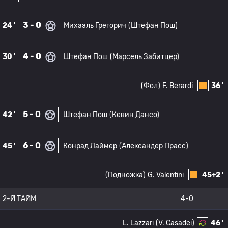
3 - 0
24 '
Михаэль Грегорич
(Штефан Пош)
4 - 0
30 '
Штефан Пош
(Марсель Забитцер)
(Фол)
F. Berardi
36 '
5 - 0
42 '
Штефан Пош
(Кевин Дансо)
6 - 0
45 '
Конрад Лаймер
(Александер Прасс)
(Подножка)
G. Valentini
45+2 '
2-Й ТАЙМ
4-0
L. Lazzari
(V. Casadei)
46 '