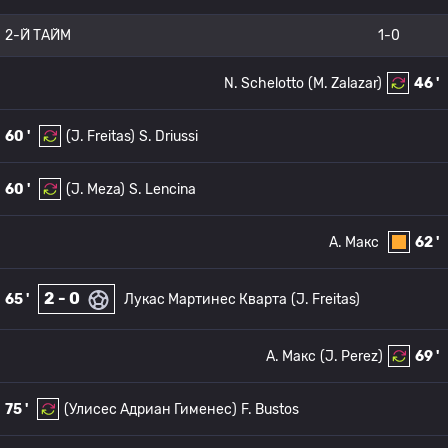
2-Й ТАЙМ
1-0
N. Schelotto
(M. Zalazar)
46 '
60 '
(J. Freitas)
S. Driussi
60 '
(J. Meza)
S. Lencina
A. Макс
62 '
2 - 0
65 '
Лукас Мартинес Кварта
(J. Freitas)
A. Макс
(J. Perez)
69 '
75 '
(Улисес Адриан Гименес)
F. Bustos