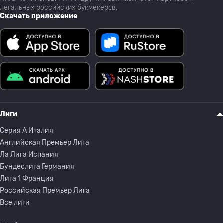
легальных российских букмекеров.
Скачать приложение
Лиги
Серия A Италия
Английская Премьер Лига
Ла Лига Испания
Бундеслига Германия
Лига 1 Франция
Российская Премьер Лига
Все лиги