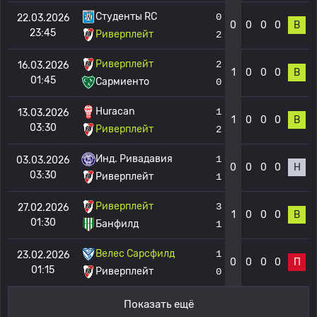
Студенты RC
0
22.03.2026
0
0
0
0
В
23:45
Риверплейт
2
Риверплейт
2
16.03.2026
1
0
0
0
В
01:45
Сармиенто
0
Huracan
1
13.03.2026
1
0
0
0
В
03:30
Риверплейт
2
Инд. Ривадавия
1
03.03.2026
0
0
0
0
Н
03:30
Риверплейт
1
Риверплейт
3
27.02.2026
1
0
0
0
В
01:30
Банфилд
1
Велес Сарсфилд
1
23.02.2026
0
0
0
0
П
01:15
Риверплейт
0
Показать ещё