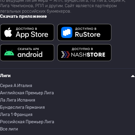
по ведущим лигам мира — АПЛ, Бундеслига, Ла Лига, Серия А,
Лига Чемпионов, РПЛ и другим. Сайт является партнёром
легальных российских букмекеров.
Скачать приложение
Лиги
Серия A Италия
Английская Премьер Лига
Ла Лига Испания
Бундеслига Германия
Лига 1 Франция
Российская Премьер Лига
Все лиги