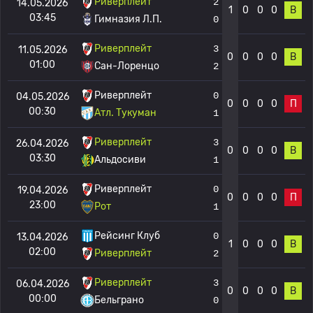
Риверплейт
2
14.05.2026
1
0
0
0
В
03:45
Гимназия Л.П.
0
Риверплейт
3
11.05.2026
0
0
0
0
В
01:00
Сан-Лоренцо
2
Риверплейт
0
04.05.2026
0
0
0
0
П
00:30
Атл. Тукуман
1
Риверплейт
3
26.04.2026
0
0
0
0
В
03:30
Альдосиви
1
Риверплейт
0
19.04.2026
0
0
0
0
П
23:00
Рот
1
Рейсинг Клуб
0
13.04.2026
1
0
0
0
В
02:00
Риверплейт
2
Риверплейт
3
06.04.2026
0
0
0
0
В
00:00
Бельграно
0