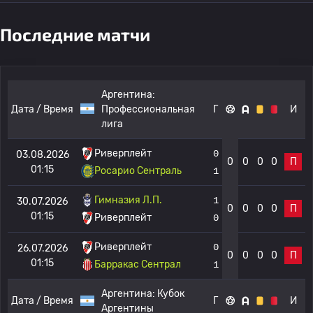
Последние матчи
Аргентина:
Дата / Время
Профессиональная
Г
И
лига
Риверплейт
0
03.08.2026
0
0
0
0
П
01:15
Росарио Сентраль
1
Гимназия Л.П.
1
30.07.2026
0
0
0
0
П
01:15
Риверплейт
0
Риверплейт
0
26.07.2026
0
0
0
0
П
01:15
Барракас Сентрал
1
Аргентина:
Кубок
Дата / Время
Г
И
Аргентины