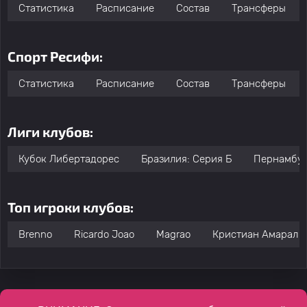
Статистика
Расписание
Состав
Трансферы
Спорт Ресифи:
Статистика
Расписание
Состав
Трансферы
Лиги клубов:
Кубок Либертадорес
Бразилия: Серия Б
Пернамбук
Топ игроки клубов:
Brenno
Ricardo Joao
Magrao
Кристиан Амарал Б