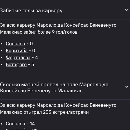
Забитые голы за карьеру
За всю карьеру Марсело да Консейсао Беневенуто
Малакиас забил более 9 гол/голов
Criciuma
- 0
Коритиба
- 0
Форталеза
- 4
Ботафого
- 5
Сколько матчей провел на поле Марсело да
Консейсао Беневенуто Малакиас
За всю карьеру Марсело да Консейсао Беневенуто
Малакиас отыграл 233 встреч/встречи
Criciuma
- 14