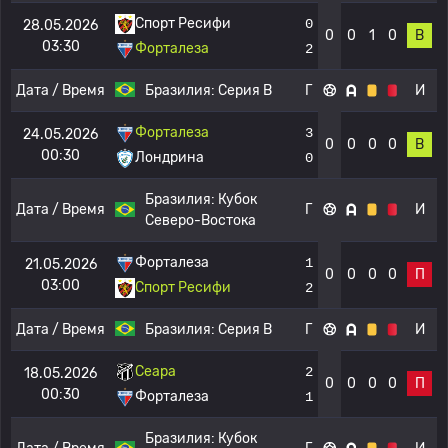
Спорт Ресифи
0
28.05.2026
0
0
1
0
В
03:30
Форталеза
2
Дата / Время
Бразилия:
Серия B
Г
И
Форталеза
3
24.05.2026
0
0
0
0
В
00:30
Лондрина
0
Бразилия:
Кубок
Дата / Время
Г
И
Северо-Востока
Форталеза
1
21.05.2026
0
0
0
0
П
03:00
Спорт Ресифи
2
Дата / Время
Бразилия:
Серия B
Г
И
Сеара
2
18.05.2026
0
0
0
0
П
00:30
Форталеза
1
Бразилия:
Кубок