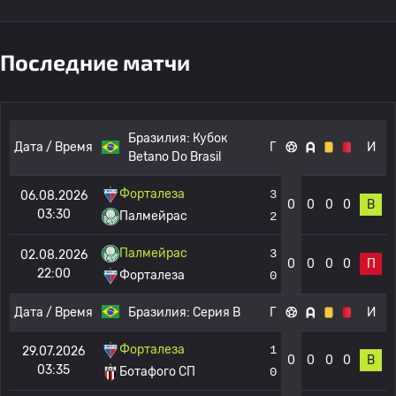
Последние матчи
Бразилия:
Кубок
Дата / Время
Г
И
Betano Do Brasil
Форталеза
3
06.08.2026
0
0
0
0
В
03:30
Палмейрас
2
Палмейрас
3
02.08.2026
0
0
0
0
П
22:00
Форталеза
0
Дата / Время
Бразилия:
Серия B
Г
И
Форталеза
1
29.07.2026
0
0
0
0
В
03:35
Ботафого СП
0