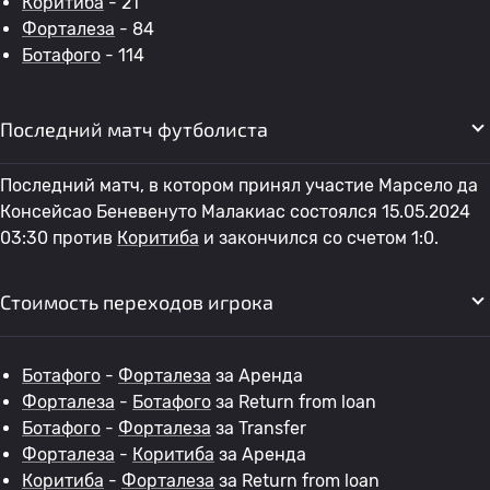
Коритиба
- 21
Форталеза
- 84
Ботафого
- 114
Последний матч футболиста
Последний матч, в котором принял участие Марсело да
Консейсао Беневенуто Малакиас состоялся 15.05.2024
03:30 против
Коритиба
и закончился со счетом 1:0.
Стоимость переходов игрока
Ботафого
-
Форталеза
за Аренда
Форталеза
-
Ботафого
за Return from loan
Ботафого
-
Форталеза
за Transfer
Форталеза
-
Коритиба
за Аренда
Коритиба
-
Форталеза
за Return from loan