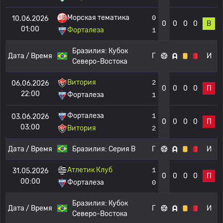
Морская тематика
0
10.06.2026
0
0
0
0
В
01:00
Форталеза
1
Бразилия:
Кубок
Дата / Время
Г
И
Северо-Востока
Витория
2
06.06.2026
0
0
0
0
П
22:00
Форталеза
1
Форталеза
1
03.06.2026
0
0
0
0
П
03:00
Витория
2
Дата / Время
Бразилия:
Серия B
Г
И
Атлетик Клуб
1
31.05.2026
0
0
0
0
П
00:00
Форталеза
0
Бразилия:
Кубок
Дата / Время
Г
И
Северо-Востока