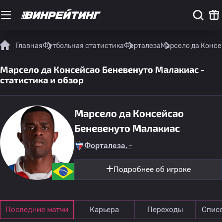
Главная
Футбольная статистика
Форталеза
Марсело да Консе
Марсело да Консейсао Беневенуто Малакиас -
статистика и обзор
Марсело да Консейсао
Беневенуто Малакиас
Форталеза, -
Подробнее об игроке
Последние матчи
Карьера
Переходы
Спис