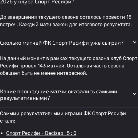
2026 у клуба Спорт Ресифи?
До завершения текущего сезона осталось провести 18
встреч. Каждый матч важен для итогового результата.
Сколько матчей ФК Спорт Ресифи уже сыграл?
На данный момент в рамках текущего сезона клуб Спорт
Ресифи провел 143 матчей. Остальная часть сезона
обещает быть не менее интересной.
Какие прошедшие матчи оказались самыми
результативными?
Самыми результативными играми ФК Спорт Ресифи
стали:
Спорт Ресифи - Decisao : 5 : 0