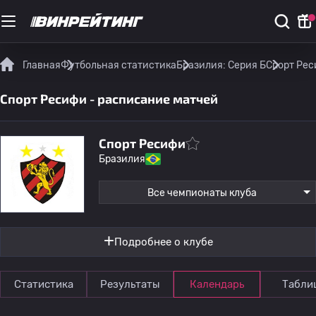
Главная
Футбольная статистика
Бразилия: Серия Б
Спорт Рес
Спорт Ресифи - расписание матчей
Спорт Ресифи
Бразилия
Все чемпионаты клуба
Подробнее о клубе
Статистика
Результаты
Календарь
Табли