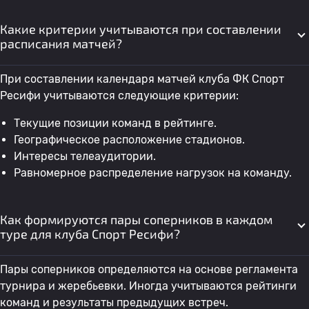
Какие критерии учитываются при составлении
расписания матчей?
При составлении календаря матчей клуба ФК Спорт
Ресифи учитываются следующие критерии:
Текущие позиции команд в рейтинге.
Географическое расположение стадионов.
Интересы телеаудитории.
Равномерное распределение нагрузок на команду.
Как формируются пары соперников в каждом
туре для клуба Спорт Ресифи?
Пары соперников определяются на основе регламента
турнира и жеребьевки. Иногда учитываются рейтинги
команд и результаты предыдущих встреч.