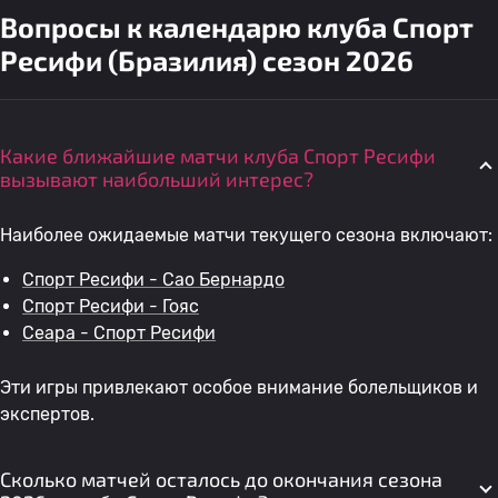
Вопросы к календарю клуба Спорт
Ресифи (Бразилия) сезон 2026
Какие ближайшие матчи клуба Спорт Ресифи
вызывают наибольший интерес?
Наиболее ожидаемые матчи текущего сезона включают:
Спорт Ресифи - Сао Бернардо
Спорт Ресифи - Гояс
Сеара - Спорт Ресифи
Эти игры привлекают особое внимание болельщиков и
экспертов.
Сколько матчей осталось до окончания сезона