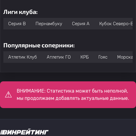
Лиги клуба:
Серия B
Пернамбуку
Серия А
Кубок Северо-Во
Популярные соперники:
Атлетик Клуб
Атлетик ГО
КРБ
Гояс
Морская
ВНИМАНИЕ: Статистика может быть неполной,
мы продолжаем добавлять актуальные данные.