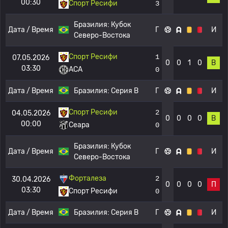
00:30
Спорт Ресифи
3
Бразилия:
Кубок
Дата / Время
Г
И
Северо-Востока
Спорт Ресифи
1
07.05.2026
0
0
1
0
В
03:30
АСА
0
Дата / Время
Бразилия:
Серия B
Г
И
Спорт Ресифи
2
04.05.2026
0
0
0
0
В
00:00
Сеара
0
Бразилия:
Кубок
Дата / Время
Г
И
Северо-Востока
Форталеза
2
30.04.2026
0
0
0
0
П
03:30
Спорт Ресифи
0
Дата / Время
Бразилия:
Серия B
Г
И