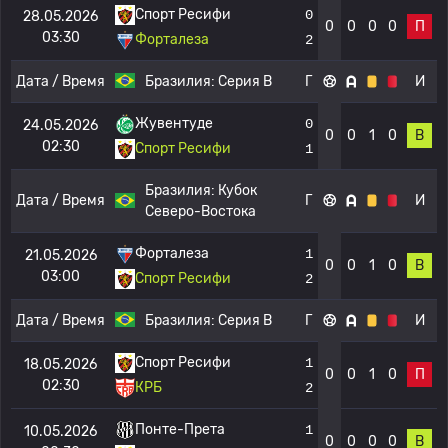
Спорт Ресифи
0
28.05.2026
0
0
0
0
П
03:30
Форталеза
2
Дата / Время
Бразилия:
Серия B
Г
И
Жувентуде
0
24.05.2026
0
0
1
0
В
02:30
Спорт Ресифи
1
Бразилия:
Кубок
Дата / Время
Г
И
Северо-Востока
Форталеза
1
21.05.2026
0
0
1
0
В
03:00
Спорт Ресифи
2
Дата / Время
Бразилия:
Серия B
Г
И
Спорт Ресифи
1
18.05.2026
0
0
1
0
П
02:30
КРБ
2
Понте-Прета
1
10.05.2026
0
0
0
0
В