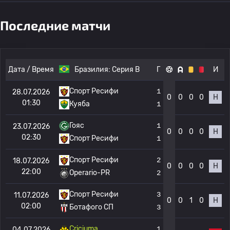
Последние матчи
Дата / Время
Бразилия:
Серия B
Г
И
Спорт Ресифи
1
28.07.2026
0
0
0
0
Н
01:30
Куяба
1
Гояс
1
23.07.2026
0
0
0
0
Н
02:30
Спорт Ресифи
1
Спорт Ресифи
2
18.07.2026
0
0
0
0
Н
22:00
Operario-PR
2
Спорт Ресифи
3
11.07.2026
0
0
1
0
Н
02:00
Ботафого СП
3
Criciuma
1
04.07.2026