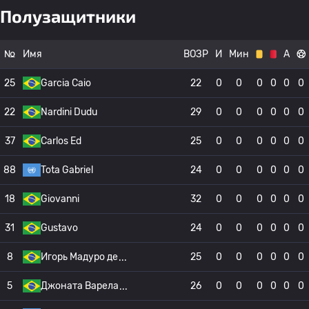
Полузащитники
№
Имя
ВОЗР
И
Мин
А
25
Garcia Caio
22
0
0
0
0
0
0
22
Nardini Dudu
29
0
0
0
0
0
0
37
Carlos Ed
25
0
0
0
0
0
0
88
Tota Gabriel
24
0
0
0
0
0
0
18
Giovanni
32
0
0
0
0
0
0
31
Gustavo
24
0
0
0
0
0
0
8
Игорь Мадуро де
25
0
0
0
0
0
0
5
Джоната Варела
26
0
0
0
0
0
0