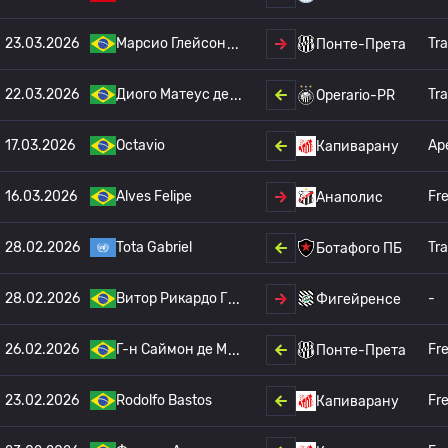
23.03.2026
Марсио Глейсон
Tra
Понте-Прета
22.03.2026
Диого Матеус де
Tra
Operario-PR
17.03.2026
Octavio
Ар
Капиварану
16.03.2026
Alves Felipe
Fr
Анаполис
28.02.2026
Tota Gabriel
Tra
Ботафого ПБ
28.02.2026
Витор Рикардо Г
-
Фигейренсе
26.02.2026
Г-н Саймон де М
Fr
Понте-Прета
23.02.2026
Rodolfo Bastos
Fr
Капиварану