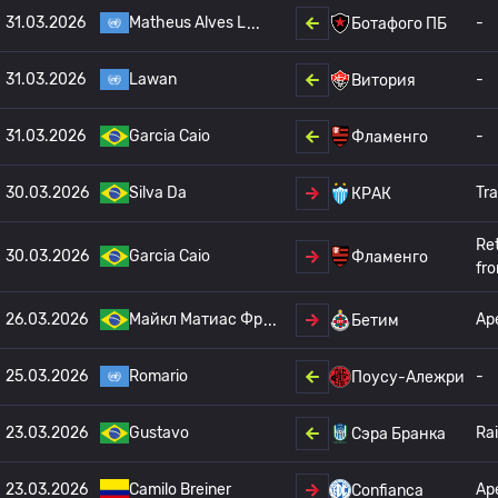
31.03.2026
Matheus Alves L
-
Ботафого ПБ
31.03.2026
Lawan
-
Витория
31.03.2026
Garcia Caio
-
Фламенго
30.03.2026
Silva Da
Tra
КРАК
Re
30.03.2026
Garcia Caio
Фламенго
fro
26.03.2026
Майкл Матиас Фр
Ар
Бетим
25.03.2026
Romario
-
Поусу-Алежри
23.03.2026
Gustavo
Ra
Сэра Бранка
23.03.2026
Camilo Breiner
Ар
Confianca