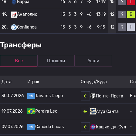
?
П
18.
Барра
16
3
6
7
-2
17:19
15
?
В
19.
Анаполис
15
3
3
9
-6
13:19
12
?
Н
20.
Confianca
15
3
3
9
-6
9:15
12
Трансферы
Все
Пришли
Ушли
Дата
Игрок
Откуда/Куда
Ст
30.07.2026
Tavares Diego
Fr
Понте-Прета
19.07.2026
Pereira Leo
-
Агуа Санта
09.07.2026
Candido Lucas
-
Кашяс-ду-Сул