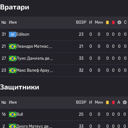
Вратари
№
Имя
ВОЗР
И
Мин
С
31
Edilson
23
0
0
0
0
0
0
21
Леандро Матиас
21
0
0
0
0
0
0
27
Луис Даниэль де
33
0
0
0
0
0
0
23
Макс Валеф Арау
32
0
0
0
0
0
0
Защитники
№
Имя
ВОЗР
И
Мин
А
16
Bull
25
0
0
0
0
0
0
2
Диого Матеус де
33
0
0
0
0
0
0