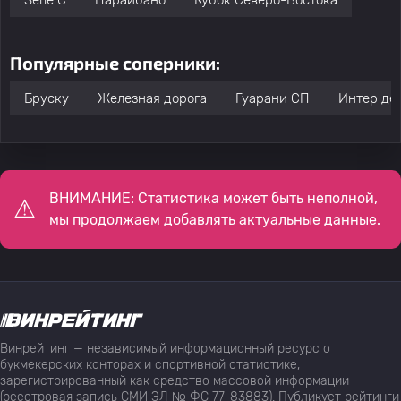
Serie C
Параибано
Кубок Северо-Востока
Популярные соперники:
Бруску
Железная дорога
Гуарани СП
Интер де
ВНИМАНИЕ: Статистика может быть неполной,
мы продолжаем добавлять актуальные данные.
Винрейтинг — независимый информационный ресурс о
букмекерских конторах и спортивной статистике,
зарегистрированный как средство массовой информации
(реестровая запись СМИ ЭЛ № ФС 77-83883). Публикует рейтинги