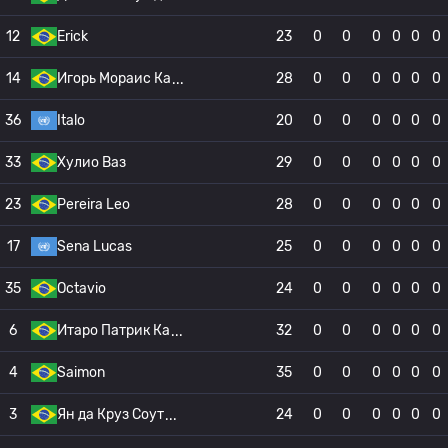
12
Erick
23
0
0
0
0
0
0
14
Игорь Мораис Ка
28
0
0
0
0
0
0
36
Italo
20
0
0
0
0
0
0
33
Хулио Ваз
29
0
0
0
0
0
0
23
Pereira Leo
28
0
0
0
0
0
0
17
Sena Lucas
25
0
0
0
0
0
0
35
Octavio
24
0
0
0
0
0
0
6
Итаро Патрик Ка
32
0
0
0
0
0
0
4
Saimon
35
0
0
0
0
0
0
3
Ян да Круз Соут
24
0
0
0
0
0
0