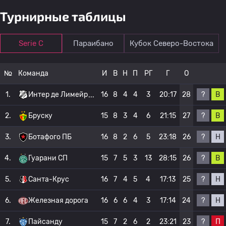
Турнирные таблицы
Serie C
Параибано
Кубок Северо-Востока
№
Команда
И
В
Н
П
РГ
Г
О
?
В
1.
Интер де Лимейр
16
8
4
4
3
20:17
28
?
В
2.
Бруску
15
8
3
4
6
21:15
27
?
Н
3.
Ботафого ПБ
16
8
2
6
5
23:18
26
?
В
4.
Гуарани СП
15
7
5
3
13
28:15
26
?
Н
5.
Санта-Крус
16
7
4
5
4
17:13
25
?
Н
6.
Железная дорога
16
6
6
4
3
17:14
24
?
П
7.
Пайсанду
15
7
2
6
2
23:21
23