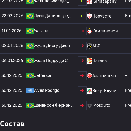
23.02.2026
Фелипе Азеведо
Fr
Капиварану
22.02.2026
Луис Даниэль де
Fr
Норуэсте
11.01.2026
Wallace
-
Кампиненси
08.01.2026
Жуан Диогу Джен
-
АБС
06.01.2026
Жоан Педру де С
-
Наксар
30.12.2025
Jefferson
-
Алагоиньяс
30.12.2025
Alves Rodrigo
Fr
Велу-Клуби
30.12.2025
Дайвисон Фернан
Fr
Mosquito
Состав