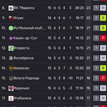
?
Н
8.
ФК "Маринга
15
6
5
4
3
28:25
23
?
В
9.
Итуан
16
6
4
6
1
18:17
22
?
В
10.
Футбольный клуб
15
6
3
6
-1
18:19
21
?
П
11.
Кашяс-ду-Сул
15
5
6
4
2
14:12
21
?
Н
12.
Флореста
15
5
6
4
1
16:15
21
?
Н
13.
Фигейренсе
16
5
6
5
-5
15:20
21
?
В
14.
Амазонас
15
6
2
7
-5
15:20
20
?
П
15.
Вольта Редонда
16
5
3
8
-10
11:21
18
?
Н
16.
Мараньяо
15
4
6
5
-3
11:14
18
?
Н
17.
Итабаиана
15
4
5
6
-5
13:18
17